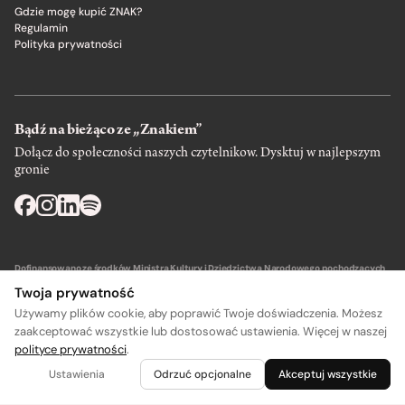
Gdzie mogę kupić ZNAK?
Regulamin
Polityka prywatności
Bądź na bieżąco ze „Znakiem”
Dołącz do społeczności naszych czytelnikow. Dysktuj w najlepszym
gronie
Dofinansowano ze środków Ministra Kultury i Dziedzictwa Narodowego pochodzących
z Funduszu Promocji Kultury – państwowego funduszu celowego.
Twoja prywatność
Używamy plików cookie, aby poprawić Twoje doświadczenia. Możesz
zaakceptować wszystkie lub dostosować ustawienia. Więcej w naszej
polityce prywatności
.
Wydawca: SIW Znak w Krakowie
Ustawienia
Odrzuć opcjonalne
Akceptuj wszystkie