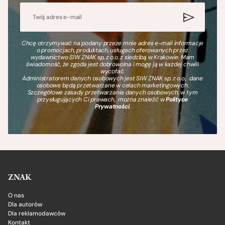
Chcę otrzymywać na podany przeze mnie adres e-mail informacje
o promocjach, produktach, usługach oferowanych przez
wydawnictwo SIW ZNAK sp. z o.o. z siedzibą w Krakowie. Mam
świadomość, że zgoda jest dobrowolna i mogę ją w każdej chwili
wycofać.
Administratorem danych osobowych jest SIW ZNAK sp. z o.o., dane
osobowe będą przetwarzane w celach marketingowych.
Szczegółowe zasady przetwarzania danych osobowych, w tym
przysługujących Ci prawach, można znaleźć w
Polityce
Prywatności
.
ZNAK
O nas
Dla autorów
Dla reklamodawców
Kontakt