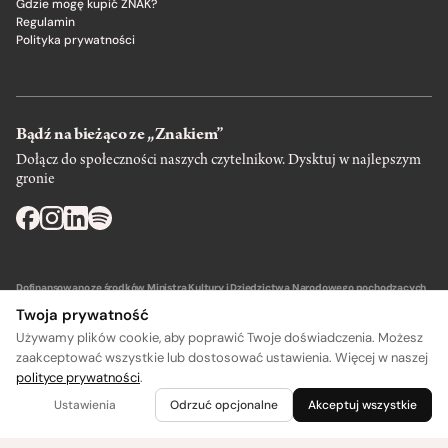
Gdzie mogę kupić ZNAK?
Regulamin
Polityka prywatności
Bądź na bieżąco ze „Znakiem”
Dołącz do społeczności naszych czytelnikow. Dysktuj w najlepszym
gronie
Dofinansowano ze środków Ministra Kultury i Dziedzictwa Narodowego pochodzących
z Funduszu Promocji Kultury – państwowego funduszu celowego.
Twoja prywatność
Używamy plików cookie, aby poprawić Twoje doświadczenia. Możesz
zaakceptować wszystkie lub dostosować ustawienia. Więcej w naszej
polityce prywatności
.
Wydawca: SIW Znak w Krakowie
Ustawienia
Odrzuć opcjonalne
Akceptuj wszystkie