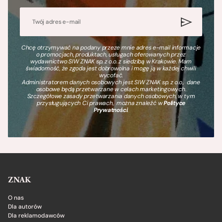
Chcę otrzymywać na podany przeze mnie adres e-mail informacje
o promocjach, produktach, usługach oferowanych przez
wydawnictwo SIW ZNAK sp. z o.o. z siedzibą w Krakowie. Mam
świadomość, że zgoda jest dobrowolna i mogę ją w każdej chwili
wycofać.
Administratorem danych osobowych jest SIW ZNAK sp. z o.o., dane
osobowe będą przetwarzane w celach marketingowych.
Szczegółowe zasady przetwarzania danych osobowych, w tym
przysługujących Ci prawach, można znaleźć w
Polityce
Prywatności
.
ZNAK
O nas
Dla autorów
Dla reklamodawców