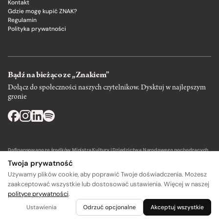
Kontakt
Gdzie mogę kupić ZNAK?
Regulamin
Polityka prywatności
Bądź na bieżąco ze „Znakiem”
Dołącz do społeczności naszych czytelnikow. Dysktuj w najlepszym
gronie
Dofinansowano ze środków Ministra Kultury i Dziedzictwa Narodowego pochodzących
z Funduszu Promocji Kultury – państwowego funduszu celowego.
Twoja prywatność
Używamy plików cookie, aby poprawić Twoje doświadczenia. Możesz
zaakceptować wszystkie lub dostosować ustawienia. Więcej w naszej
polityce prywatności
.
Wydawca: SIW Znak w Krakowie
Ustawienia
Odrzuć opcjonalne
Akceptuj wszystkie