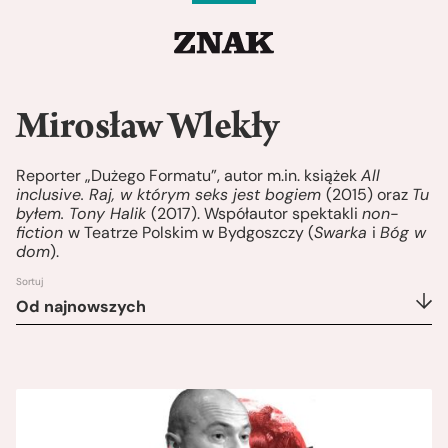
Mirosław Wlekły
Reporter „Dużego Formatu”, autor m.in. książek
All
inclusive. Raj, w którym seks jest bogiem
(2015) oraz
Tu
byłem. Tony Halik
(2017). Współautor spektakli
non-
fiction
w Teatrze Polskim w Bydgoszczy (
Swarka
i
Bóg w
dom
).
Sortuj
Od najnowszych