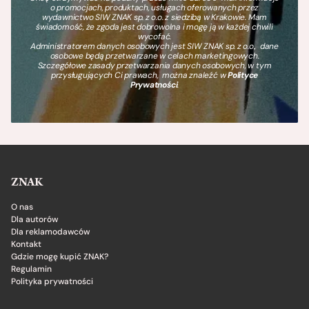
o promocjach, produktach, usługach oferowanych przez
wydawnictwo SIW ZNAK sp. z o.o. z siedzibą w Krakowie. Mam
świadomość, że zgoda jest dobrowolna i mogę ją w każdej chwili
wycofać.
Administratorem danych osobowych jest SIW ZNAK sp. z o.o., dane
osobowe będą przetwarzane w celach marketingowych.
Szczegółowe zasady przetwarzania danych osobowych, w tym
przysługujących Ci prawach, można znaleźć w
Polityce
Prywatności
.
ZNAK
O nas
Dla autorów
Dla reklamodawców
Kontakt
Gdzie mogę kupić ZNAK?
Regulamin
Polityka prywatności