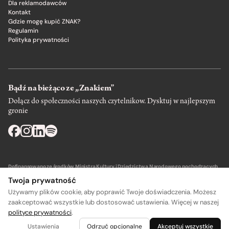
Dla reklamodawców
Kontakt
Gdzie mogę kupić ZNAK?
Regulamin
Polityka prywatności
Bądź na bieżąco ze „Znakiem”
Dołącz do społeczności naszych czytelnikow. Dysktuj w najlepszym
gronie
Dofinansowano ze środków Ministra Kultury i Dziedzictwa Narodowego pochodzących
z Funduszu Promocji Kultury – państwowego funduszu celowego.
Twoja prywatność
Używamy plików cookie, aby poprawić Twoje doświadczenia. Możesz
zaakceptować wszystkie lub dostosować ustawienia. Więcej w naszej
polityce prywatności
.
Wydawca: SIW Znak w Krakowie
Ustawienia
Odrzuć opcjonalne
Akceptuj wszystkie