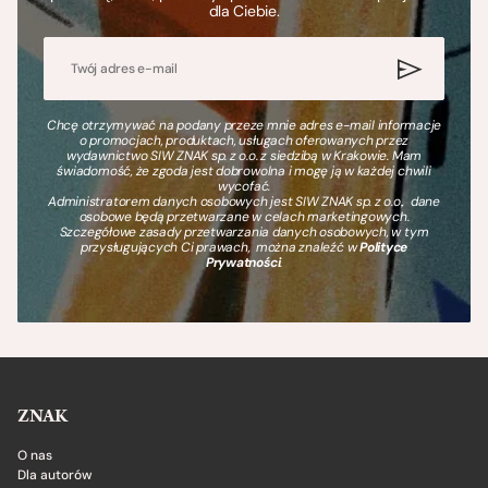
dla Ciebie.
Chcę otrzymywać na podany przeze mnie adres e-mail informacje
o promocjach, produktach, usługach oferowanych przez
wydawnictwo SIW ZNAK sp. z o.o. z siedzibą w Krakowie. Mam
świadomość, że zgoda jest dobrowolna i mogę ją w każdej chwili
wycofać.
Administratorem danych osobowych jest SIW ZNAK sp. z o.o., dane
osobowe będą przetwarzane w celach marketingowych.
Szczegółowe zasady przetwarzania danych osobowych, w tym
przysługujących Ci prawach, można znaleźć w
Polityce
Prywatności
.
ZNAK
O nas
Dla autorów