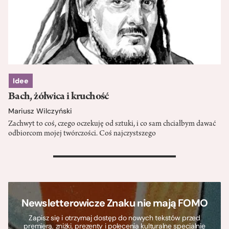
Idee
Bach, żółwica i kruchość
Mariusz Wilczyński
Zachwyt to coś, czego oczekuję od sztuki, i co sam chciałbym dawać
odbiorcom mojej twórczości. Coś najczystszego
>
Newsletterowicze Znaku nie mają FOMO
Zapisz się i otrzymaj dostęp do nowych tekstów przed
premierą, zniżki, prezenty i polecenia kulturalne specjalnie