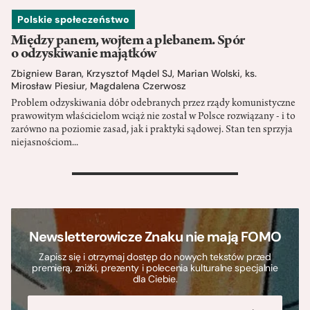
Polskie społeczeństwo
Między panem, wojtem a plebanem. Spór
o odzyskiwanie majątków
Zbigniew Baran
,
Krzysztof Mądel SJ
,
Marian Wolski
,
ks.
Mirosław Piesiur
,
Magdalena Czerwosz
Problem odzyskiwania dóbr odebranych przez rządy komunistyczne
prawowitym właścicielom wciąż nie został w Polsce rozwiązany - i to
zarówno na poziomie zasad, jak i praktyki sądowej. Stan ten sprzyja
niejasnościom...
>
Newsletterowicze Znaku nie mają FOMO
Zapisz się i otrzymaj dostęp do nowych tekstów przed
premierą, zniżki, prezenty i polecenia kulturalne specjalnie
dla Ciebie.