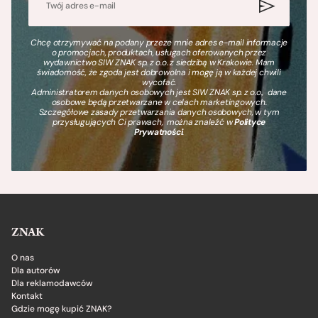
Chcę otrzymywać na podany przeze mnie adres e-mail informacje
o promocjach, produktach, usługach oferowanych przez
wydawnictwo SIW ZNAK sp. z o.o. z siedzibą w Krakowie. Mam
świadomość, że zgoda jest dobrowolna i mogę ją w każdej chwili
wycofać.
Administratorem danych osobowych jest SIW ZNAK sp. z o.o., dane
osobowe będą przetwarzane w celach marketingowych.
Szczegółowe zasady przetwarzania danych osobowych, w tym
przysługujących Ci prawach, można znaleźć w
Polityce
Prywatności
.
ZNAK
O nas
Dla autorów
Dla reklamodawców
Kontakt
Gdzie mogę kupić ZNAK?