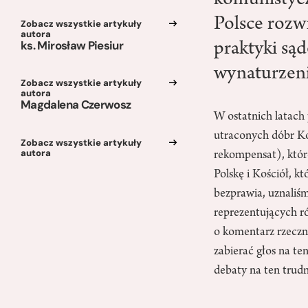
komunistycz
Polsce rozwi
Zobacz wszystkie artykuły
autora
ks. Mirosław Piesiur
praktyki sąd
wynaturzen
Zobacz wszystkie artykuły
autora
Magdalena Czerwosz
W ostatnich latach
utraconych dóbr Ko
Zobacz wszystkie artykuły
autora
rekompensat), któr
Polskę i Kościół, k
bezprawia, uznaliśm
reprezentujących ró
o komentarz rzeczni
zabierać głos na t
debaty na ten trud