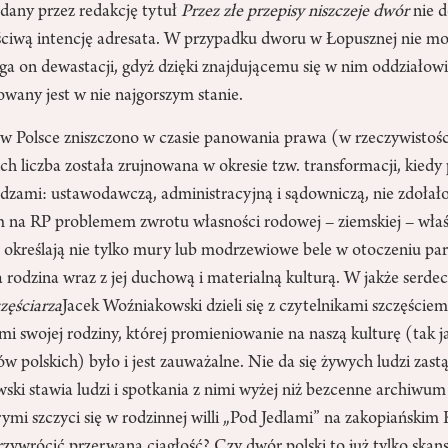
adany przez redakcję tytuł
Przez złe przepisy niszczeje dwór
nie d
ściwą intencję adresata. W przypadku dworu w Łopusznej nie 
lega on dewastacji, gdyż dzięki znajdującemu się w nim oddział
wany jest w nie najgorszym stanie.
 Polsce zniszczono w czasie panowania prawa (w rzeczywistoś
ich liczba została zrujnowana w okresie tzw. transformacji, kiedy
dzami: ustawodawczą, administracyjną i sądowniczą, nie zdołało 
m na RP problemem zwrotu własności rodowej – ziemskiej – właś
 określają nie tylko mury lub modrzewiowe bele w otoczeniu pa
rodzina wraz z jej duchową i materialną kulturą. W jakże serdec
zęściarza
Jacek Woźniakowski dzieli się z czytelnikami szczęście
 swojej rodziny, której promieniowanie na naszą kulturę (tak ja
w polskich) było i jest zauważalne. Nie da się żywych ludzi zas
ki stawia ludzi i spotkania z nimi wyżej niż bezcenne archiwum 
ymi szczyci się w rodzinnej willi „Pod Jedlami” na zakopiańskim
rzywrócić przerwaną ciągłość? Czy dwór polski to już tylko skans