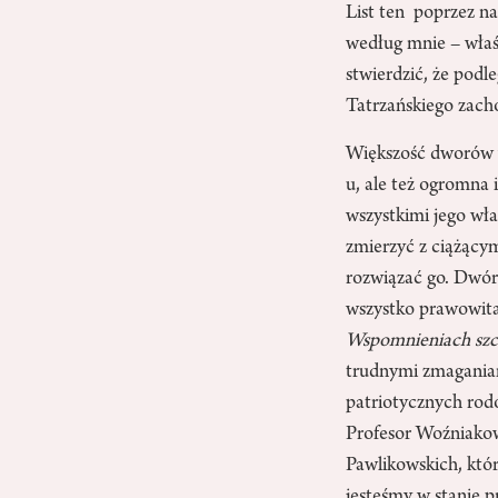
List ten poprzez n
według mnie – wła
stwierdzić, że pod
Tatrzańskiego zacho
Większość dworów w
u, ale też ogromna 
wszystkimi jego wła
zmierzyć z ciążący
rozwiązać go. Dwór
wszystko prawowita 
Wspomnieniach szc
trudnymi zmaganiami
patriotycznych rodó
Profesor Woźniakows
Pawlikowskich, któr
jesteśmy w stanie p