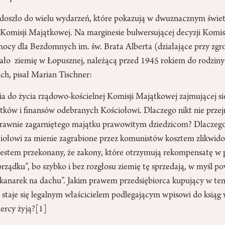
 doszło do wielu wydarzeń, które pokazują w dwuznacznym świetl
 Komisji Majątkowej. Na marginesie bulwersującej decyzji Komisj
ocy dla Bezdomnych im. św. Brata Alberta (działające przy zgr
ało ziemię w Łopusznej, należącą przed 1945 rokiem do rodziny
ch, pisał Marian Tischner:
ia do życia rządowo-kościelnej Komisji Majątkowej zajmującej s
ków i finansów odebranych Kościołowi. Dlaczego nikt nie przej
rawnie zagarniętego majątku prawowitym dziedzicom? Dlaczego
iołowi za mienie zagrabione przez komunistów kosztem zlikwi
estem przekonany, że zakony, które otrzymują rekompensatę w po
porządku”, bo szybko i bez rozgłosu ziemię tę sprzedają, w myśl p
ż kanarek na dachu”. Jakim prawem przedsiębiorca kupujący w te
ej staje się legalnym właścicielem podlegającym wpisowi do ksiąg
ercy żyją?
[1]