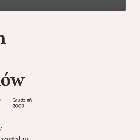
m
ków
a
Grudzień
2009
y