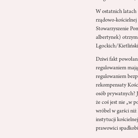
W ostatnich latach
rządowo-kościelnej
Stowarzyszenie Pom
albertynek) otrzym
Lgockich/Kietliński
Dziwi fakt powołan
regulowaniem mająt
regulowaniem bezp
rekompensaty Kośc
osób prywatnych? J
że coś jest nie „w 
wróbel w garści ni
instytucji kościeln
prawowici spadkobi