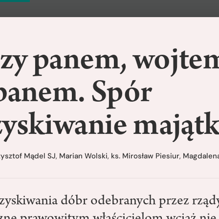
zy panem, wojte
ebanem. Spór
zyskiwanie mająt
zysztof Mądel SJ
,
Marian Wolski
,
ks. Mirosław Piesiur
,
Magdalen
yskiwania dóbr odebranych przez rząd