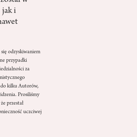
został w
jak i
 nawet
 się odzyskiwaniem
lne przypadki
edzialności za
unistycznego
 do kilku Autorów,
idzenia. Prosiliśmy
 że przestał
onieczność uczciwej