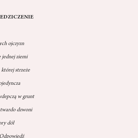
IEDZICZENIE
ych ojczyzn
 jednej ziemi
 której strzeże
pojedyncza
ę wdepczą w grunt
 twardo dzwoni
ory dół
Odpowiedź