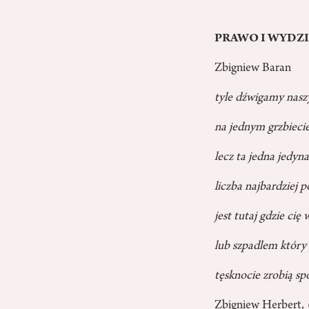
PRAWO I WYDZ
Zbigniew Baran
tyle dźwigamy nasz
na jednym grzbiecie
lecz ta jedna jedyna
liczba najbardziej 
jest tutaj gdzie ci
lub szpadlem który
tęsknocie zrobią sp
Zbigniew Herbert,