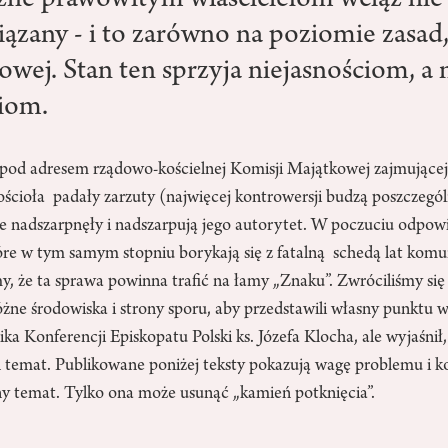
ne prawowitym właścicielom wciąż nie 
ązany - i to zarówno na poziomie zasad, 
owej. Stan ten sprzyja niejasnościom, a
iom.
 pod adresem rządowo-kościelnej Komisji Majątkowej zajmującej
ścioła padały zarzuty (najwięcej kontrowersji budzą poszczegó
e nadszarpnęły i nadszarpują jego autorytet. W poczuciu odpowi
tóre w tym samym stopniu borykają się z fatalną schedą lat kom
y, że ta sprawa powinna trafić na łamy „Znaku”. Zwróciliśmy się
żne środowiska i strony sporu, aby przedstawili własny punktu w
ka Konferencji Episkopatu Polski ks. Józefa Klocha, ale wyjaśnił,
en temat. Publikowane poniżej teksty pokazują wagę problemu i k
ny temat. Tylko ona może usunąć „kamień potknięcia”.