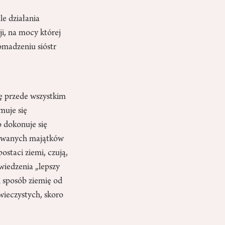
e działania
i, na mocy której
omadzeniu sióstr
ię przede wszystkim
muje się
 dokonuje się
dowanych majątków
staci ziemi, czują,
owiedzenia „lepszy
n sposób ziemię od
 wieczystych, skoro