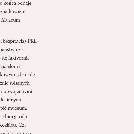
o końca oddaje –
można bowiem
owi Muzeum
ci bezprawia) PRL-
 państwo ze
się faktycznie
cicielom i
rkowym, ale nade
znie spisanych
m i powojennymi
k i innych
tąpić muzeum.
i zbiory rodu
 Kozińcu. Czy
en lub intratna