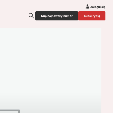
Zaloguj się
Kup najnowszy numer
Subskrybuj