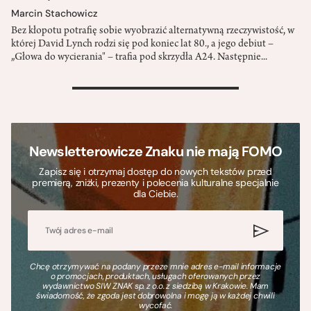
Marcin Stachowicz
Bez kłopotu potrafię sobie wyobrazić alternatywną rzeczywistość, w
której David Lynch rodzi się pod koniec lat 80., a jego debiut –
„Głowa do wycierania" – trafia pod skrzydła A24. Następnie...
>
Newsletterowicze Znaku nie mają FOMO
Zapisz się i otrzymaj dostęp do nowych tekstów przed
premierą, zniżki, prezenty i polecenia kulturalne specjalnie
dla Ciebie.
Chcę otrzymywać na podany przeze mnie adres e-mail informacje
o promocjach, produktach, usługach oferowanych przez
wydawnictwo SIW ZNAK sp. z o.o. z siedzibą w Krakowie. Mam
świadomość, że zgoda jest dobrowolna i mogę ją w każdej chwili
wycofać.