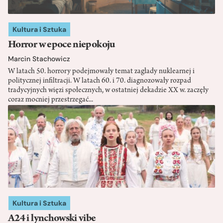
Kultura i Sztuka
Horror w epoce niepokoju
Marcin Stachowicz
W latach 50. horrory podejmowały temat zagłady nuklearnej i
politycznej infiltracji. W latach 60. i 70. diagnozowały rozpad
tradycyjnych więzi społecznych, w ostatniej dekadzie XX w. zaczęły
coraz mocniej przestrzegać...
Kultura i Sztuka
A24 i lynchowski vibe