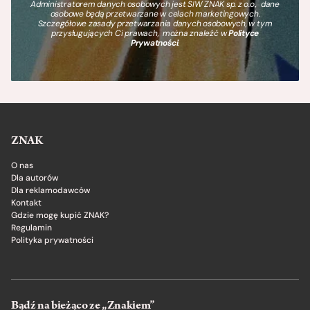
Administratorem danych osobowych jest SIW ZNAK sp. z o.o., dane
osobowe będą przetwarzane w celach marketingowych.
Szczegółowe zasady przetwarzania danych osobowych, w tym
przysługujących Ci prawach, można znaleźć w
Polityce
Prywatności
.
ZNAK
O nas
Dla autorów
Dla reklamodawców
Kontakt
Gdzie mogę kupić ZNAK?
Regulamin
Polityka prywatności
Bądź na bieżąco ze „Znakiem”