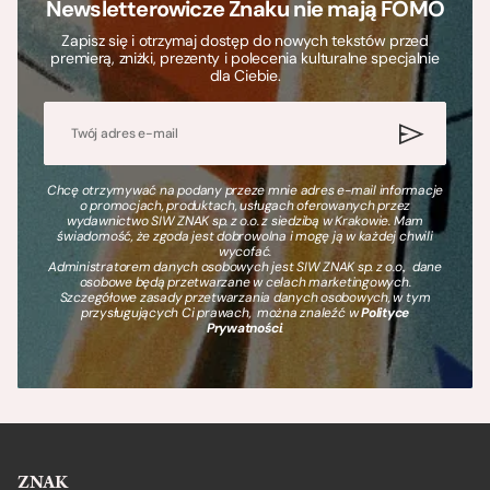
Newsletterowicze Znaku nie mają FOMO
Zapisz się i otrzymaj dostęp do nowych tekstów przed
premierą, zniżki, prezenty i polecenia kulturalne specjalnie
dla Ciebie.
Chcę otrzymywać na podany przeze mnie adres e-mail informacje
o promocjach, produktach, usługach oferowanych przez
wydawnictwo SIW ZNAK sp. z o.o. z siedzibą w Krakowie. Mam
świadomość, że zgoda jest dobrowolna i mogę ją w każdej chwili
wycofać.
Administratorem danych osobowych jest SIW ZNAK sp. z o.o., dane
osobowe będą przetwarzane w celach marketingowych.
Szczegółowe zasady przetwarzania danych osobowych, w tym
przysługujących Ci prawach, można znaleźć w
Polityce
Prywatności
.
ZNAK