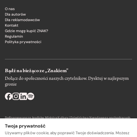
O nas
Dla autorów
Dla reklamodawców
Kontakt
Gdzie mogę kupić ZNAK?
Regulamin
Polityka prywatności
Bądź na bieżąco ze „Znakiem”
Dołącz do społeczności naszych czytelnikow. Dysktuj w najlepszym
gronie
Dofinansowano ze środków Ministra Kultury i Dziedzictwa Narodowego pochodzących
z Funduszu Promocji Kultury – państwowego funduszu celowego.
Twoja prywatność
Używamy plików cookie, aby poprawić Twoje doświadczenia. Możesz