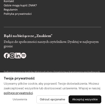
Kontakt
Gdzie mogę kupić ZNAK?
Regulamin
Polityka prywatności
Bądź na bieżąco ze „Znakiem”
Dołącz do społeczności naszych czytelnikow. Dysktuj w najlepszym
gronie
Dofinansowano ze środków Ministra Kultury i Dziedzictwa Narodowego pochodzących
z Funduszu Promocji Kultury – państwowego funduszu celowego.
Twoja prywatność
Używamy plików cookie, aby poprawić Twoje doświadczenia. Możesz
zaakceptować wszystkie lub dostosować ustawienia. Więcej w naszej
polityce prywatności
.
Wydawca: SIW Znak w Krakowie
Ustawienia
Odrzuć opcjonalne
Akceptuj wszystkie