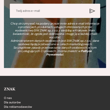
Chcę otrzymywać na podany przeze mnie adres e-mail informacje
o promocjach, produktach, usługach oferowanych przez
wydawnictwo SIW ZNAK sp. z o.o. z siedzibą w Krakowie. Mam
świadomość, że zgoda jest dobrowolna i mogę ją w każdej chwili
wycofać.
Administratorem danych osobowych jest SIW ZNAK sp. z o.o., dane
osobowe będą przetwarzane w celach marketingowych.
Szczegółowe zasady przetwarzania danych osobowych, w tym
przysługujących Ci prawach, można znaleźć w
Polityce
Prywatności
.
ZNAK
O nas
Dla autorów
Dla reklamodawców