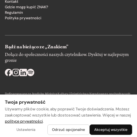
Kontakt
Gdzie mogę kupić ZNAK?
Regulamin
Polityka prywatności
Bądź na bieżąco ze „Znakiem”
Dołącz do społeczności naszych czytelnikow. Dysktuj w najlepszym
gronie
Dofinansowano ze środków Ministra Kultury i Dziedzictwa Narodowego pochodzących
z Funduszu Promocji Kultury – państwowego funduszu celowego.
Twoja prywatność
Używamy plików cookie, aby poprawić Twoje doświadczenia. Możesz
zaakceptować wszystkie lub dostosować ustawienia. Więcej w naszej
polityce prywatności
.
Wydawca: SIW Znak w Krakowie
Ustawienia
Odrzuć opcjonalne
Akceptuj wszystkie