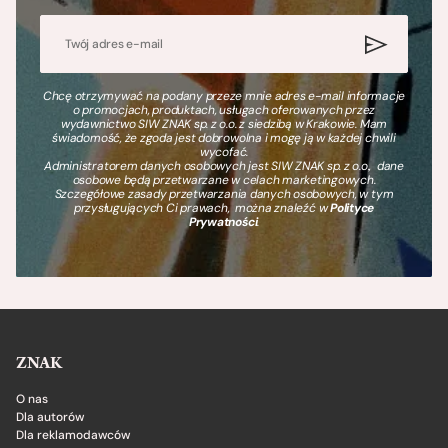
Chcę otrzymywać na podany przeze mnie adres e-mail informacje
o promocjach, produktach, usługach oferowanych przez
wydawnictwo SIW ZNAK sp. z o.o. z siedzibą w Krakowie. Mam
świadomość, że zgoda jest dobrowolna i mogę ją w każdej chwili
wycofać.
Administratorem danych osobowych jest SIW ZNAK sp. z o.o., dane
osobowe będą przetwarzane w celach marketingowych.
Szczegółowe zasady przetwarzania danych osobowych, w tym
przysługujących Ci prawach, można znaleźć w
Polityce
Prywatności
.
ZNAK
O nas
Dla autorów
Dla reklamodawców