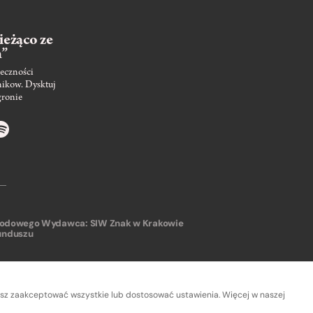
ieżąco ze
m”
eczności
nikow. Dysktuj
gronie
arodowego
Wydawca: SIW Znak w Krakowie
unduszu
sz zaakceptować wszystkie lub dostosować ustawienia. Więcej w naszej