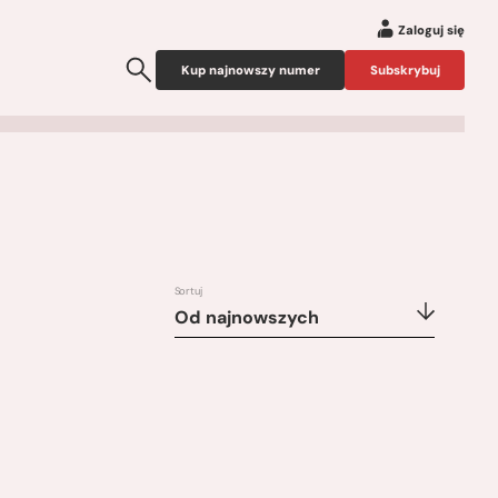
Zaloguj się
Kup najnowszy numer
Subskrybuj
Sortuj
Od najnowszych