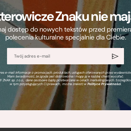
terowicze Znaku nie m
ymaj dostęp do nowych tekstów przed premierą, 
polecenia kulturalne specjalnie dla Ciebie.
s e-mail informacje o promocjach, produktach, usługach oferowanych przez wydawnictwo
Mam świadomość, że zgoda jest dobrowolna i mogę ją w każdej chwili wycofać.
 ZNAK sp. z o.o., dane osobowe będą przetwarzane w celach marketingowych. Szczegół
w tym przysługujących Ci prawach, można znaleźć w
Polityce Prywatności
.