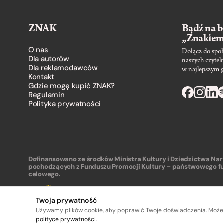
ZNAK
Bądź na b
„Znakie
O nas
Dołącz do społ
Dla autorów
naszych czytel
Dla reklamodawców
w najlepszym 
Kontakt
Gdzie mogę kupić ZNAK?
Regulamin
Polityka prywatności
Dofinansowano ze środków Ministra Kultury i Dziedzictwa N
pochodzących z Funduszu Promocji Kultury – państwowego f
celowego.
Twoja prywatność
Używamy plików cookie, aby poprawić Twoje doświadczenia. Może
polityce prywatności
.