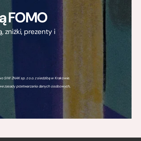
ają FOMO
zniżki, prezenty i
 SIW ZNAK sp. z o.o. z siedzibą w Krakowie.
owe zasady przetwarzania danych osobowych,