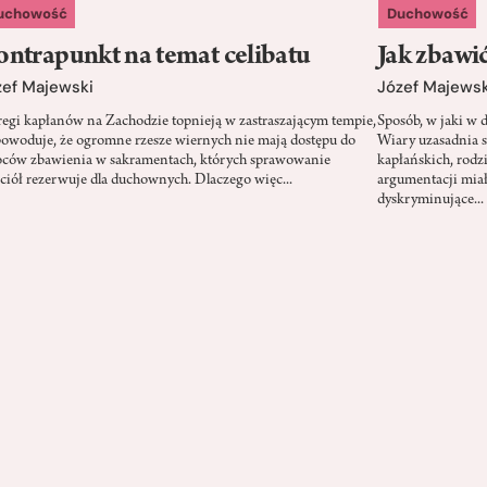
uchowość
Duchowość
ntrapunkt na temat celibatu
Jak zbawi
zef Majewski
Józef Majewsk
regi kapłanów na Zachodzie topnieją w zastraszającym tempie,
Sposób, w jaki w
powoduje, że ogromne rzesze wiernych nie mają dostępu do
Wiary uzasadnia s
ców zbawienia w sakramentach, których sprawowanie
kapłańskich, rodz
ciół rezerwuje dla duchownych. Dlaczego więc...
argumentacji miał
dyskryminujące...