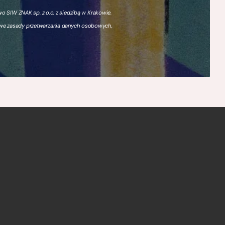
 SIW ZNAK sp. z o.o. z siedzibą w Krakowie.
owe zasady przetwarzania danych osobowych,