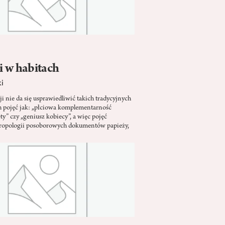
i w habitach
i
 nie da się usprawiedliwić takich tradycyjnych
h pojęć jak: „płciowa komplementarność
y” czy „geniusz kobiecy”, a więc pojęć
ropologii posoborowych dokumentów papieży,