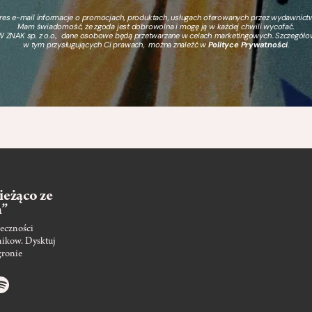
s e-mail informacje o promocjach, produktach, usługach oferowanych przez wydawnictwo
Mam świadomość, że zgoda jest dobrowolna i mogę ją w każdej chwili wycofać.
 ZNAK sp. z o.o., dane osobowe będą przetwarzane w celach marketingowych. Szczegół
w tym przysługujących Ci prawach, można znaleźć w
Polityce Prywatności
.
ieżąco ze
m”
eczności
nikow. Dysktuj
gronie