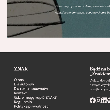
Chcę otrzymywać na podany przeze mnie adre
Administratorem danych osobowych jest SIW
ZNAK
Bądź na b
„Znakie
O nas
Dołącz do społ
Dla autorów
naszych czytel
Dla reklamodawców
w najlepszym 
Kontakt
Gdzie mogę kupić ZNAK?
Regulamin
Polityka prywatności