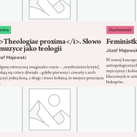
auka
Duchowość
i>Theologiae proxima</i>. Słowo
Feministk
muzyce jako teologii
Józef Majewsk
zef Majewski
W nowej koncepcji
antropologicznyc
figurę retoryczną imaginatio crucis – „wyobrażenie krzyża”,
mężczyzny i kobiet
adają się cztery dźwięki –gdyby pierwszy i czwarty z nich
kluczowych w ant
czyć jedną linią, a drugi i trzeci kolejną, to miejsce przecięcia
biskupów...
.