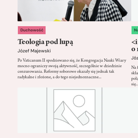
Duchowość
N
Teologia pod lupą
<
o 
Józef Majewski
Jó
Po Vaticanum II spodziewano się, że Kongregacja Nauki Wiary
mocno ograniczy swoją aktywność, szczególnie w dziedzinie
Na 
cenzurowania. Reformy soborowe okazały się jednak tak
skł
radykalne i złożone, a do tego niejednoznaczne...
połą
się..