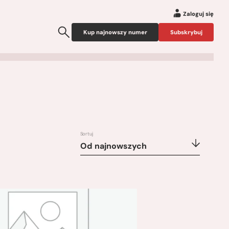
Zaloguj się
Kup najnowszy numer
Subskrybuj
Sortuj
Od najnowszych