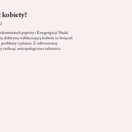
ć kobiety?
i
 dokumentach papieży i Kongregacji Nauki
ię doktrynę wykluczającą kobiety ze święceń
i problemy i pytania. Z odświeżonej
y zniknąć antropologiczne założenia