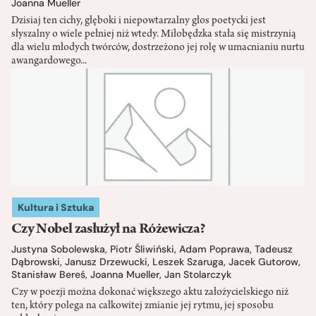
Joanna Mueller
Dzisiaj ten cichy, głęboki i niepowtarzalny głos poetycki jest
słyszalny o wiele pełniej niż wtedy. Miłobędzka stała się mistrzynią
dla wielu młodych twórców, dostrzeżono jej rolę w umacnianiu nurtu
awangardowego...
Kultura i Sztuka
Czy Nobel zasłużył na Różewicza?
Justyna Sobolewska
,
Piotr Śliwiński
,
Adam Poprawa
,
Tadeusz
Dąbrowski
,
Janusz Drzewucki
,
Leszek Szaruga
,
Jacek Gutorow
,
Stanisław Bereś
,
Joanna Mueller
,
Jan Stolarczyk
Czy w poezji można dokonać większego aktu założycielskiego niż
ten, który polega na całkowitej zmianie jej rytmu, jej sposobu