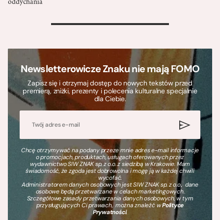
oddychania
>
Newsletterowicze Znaku nie mają FOMO
Zapisz się i otrzymaj dostęp do nowych tekstów przed
premierą, zniżki, prezenty i polecenia kulturalne specjalnie
dla Ciebie.
Chcę otrzymywać na podany przeze mnie adres e-mail informacje
o promocjach, produktach, usługach oferowanych przez
wydawnictwo SIW ZNAK sp. z o.o. z siedzibą w Krakowie. Mam
świadomość, że zgoda jest dobrowolna i mogę ją w każdej chwili
wycofać.
Administratorem danych osobowych jest SIW ZNAK sp. z o.o., dane
osobowe będą przetwarzane w celach marketingowych.
Szczegółowe zasady przetwarzania danych osobowych, w tym
przysługujących Ci prawach, można znaleźć w
Polityce
Prywatności
.