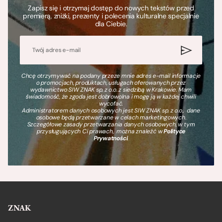
Zapisz się i otrzymaj dostęp do nowych tekstów przed
premierą, zniżki, prezenty i polecenia kulturalne specjalnie
dla Ciebie.
Chcę otrzymywać na podany przeze mnie adres e-mail informacje
o promocjach, produktach, usługach oferowanych przez
wydawnictwo SIW ZNAK sp. z o.o. z siedzibą w Krakowie. Mam
świadomość, że zgoda jest dobrowolna i mogę ją w każdej chwili
wycofać.
Administratorem danych osobowych jest SIW ZNAK sp. z o.o., dane
osobowe będą przetwarzane w celach marketingowych.
Szczegółowe zasady przetwarzania danych osobowych, w tym
przysługujących Ci prawach, można znaleźć w
Polityce
Prywatności
.
ZNAK