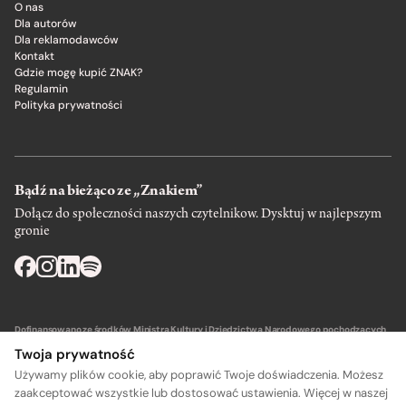
O nas
Dla autorów
Dla reklamodawców
Kontakt
Gdzie mogę kupić ZNAK?
Regulamin
Polityka prywatności
Bądź na bieżąco ze „Znakiem”
Dołącz do społeczności naszych czytelnikow. Dysktuj w najlepszym
gronie
Dofinansowano ze środków Ministra Kultury i Dziedzictwa Narodowego pochodzących
z Funduszu Promocji Kultury – państwowego funduszu celowego.
Twoja prywatność
Używamy plików cookie, aby poprawić Twoje doświadczenia. Możesz
zaakceptować wszystkie lub dostosować ustawienia. Więcej w naszej