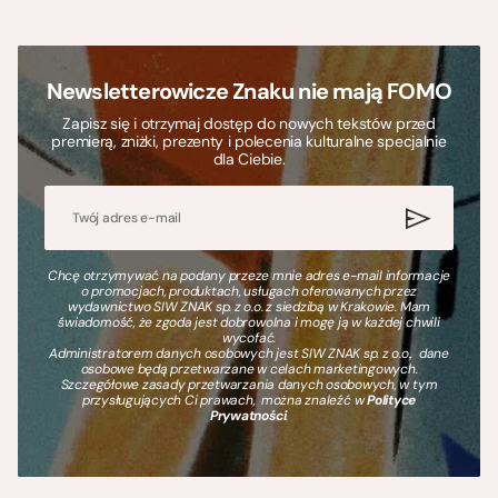
Newsletterowicze Znaku nie mają FOMO
Zapisz się i otrzymaj dostęp do nowych tekstów przed
premierą, zniżki, prezenty i polecenia kulturalne specjalnie
dla Ciebie.
Chcę otrzymywać na podany przeze mnie adres e-mail informacje
o promocjach, produktach, usługach oferowanych przez
wydawnictwo SIW ZNAK sp. z o.o. z siedzibą w Krakowie. Mam
świadomość, że zgoda jest dobrowolna i mogę ją w każdej chwili
wycofać.
Administratorem danych osobowych jest SIW ZNAK sp. z o.o., dane
osobowe będą przetwarzane w celach marketingowych.
Szczegółowe zasady przetwarzania danych osobowych, w tym
przysługujących Ci prawach, można znaleźć w
Polityce
Prywatności
.