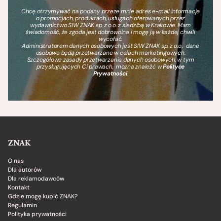
Chcę otrzymywać na podany przeze mnie adres e-mail informacje
o promocjach, produktach, usługach oferowanych przez
wydawnictwo SIW ZNAK sp. z o.o. z siedzibą w Krakowie. Mam
świadomość, że zgoda jest dobrowolna i mogę ją w każdej chwili
wycofać.
Administratorem danych osobowych jest SIW ZNAK sp. z o.o., dane
osobowe będą przetwarzane w celach marketingowych.
Szczegółowe zasady przetwarzania danych osobowych, w tym
przysługujących Ci prawach, można znaleźć w
Polityce
Prywatności
.
ZNAK
O nas
Dla autorów
Dla reklamodawców
Kontakt
Gdzie mogę kupić ZNAK?
Regulamin
Polityka prywatności