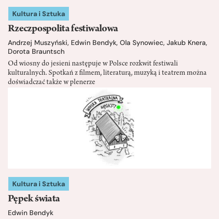
Kultura i Sztuka
Rzeczpospolita festiwalowa
Andrzej Muszyński
,
Edwin Bendyk
,
Ola Synowiec
,
Jakub Knera
,
Dorota Brauntsch
Od wiosny do jesieni następuje w Polsce rozkwit festiwali
kulturalnych. Spotkań z filmem, literaturą, muzyką i teatrem można
doświadczać także w plenerze
Kultura i Sztuka
Pępek świata
Edwin Bendyk