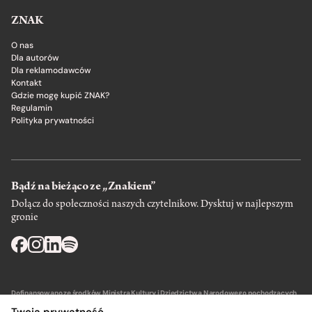
ZNAK
O nas
Dla autorów
Dla reklamodawców
Kontakt
Gdzie mogę kupić ZNAK?
Regulamin
Polityka prywatności
Bądź na bieżąco ze „Znakiem”
Dołącz do społeczności naszych czytelnikow. Dysktuj w najlepszym
gronie
Dofinansowano ze środków Ministra Kultury i Dziedzictwa Narodowego pochodzących
z Funduszu Promocji Kultury – państwowego funduszu celowego.