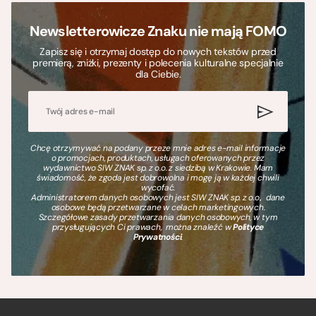
Newsletterowicze Znaku nie mają FOMO
Zapisz się i otrzymaj dostęp do nowych tekstów przed
premierą, zniżki, prezenty i polecenia kulturalne specjalnie
dla Ciebie.
Chcę otrzymywać na podany przeze mnie adres e-mail informacje
o promocjach, produktach, usługach oferowanych przez
wydawnictwo SIW ZNAK sp. z o.o. z siedzibą w Krakowie. Mam
świadomość, że zgoda jest dobrowolna i mogę ją w każdej chwili
wycofać.
Administratorem danych osobowych jest SIW ZNAK sp. z o.o., dane
osobowe będą przetwarzane w celach marketingowych.
Szczegółowe zasady przetwarzania danych osobowych, w tym
przysługujących Ci prawach, można znaleźć w
Polityce
Prywatności
.