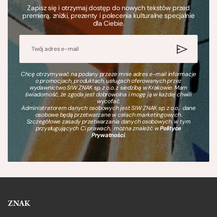
Zapisz się i otrzymaj dostęp do nowych tekstów przed
premierą, zniżki, prezenty i polecenia kulturalne specjalnie
dla Ciebie.
Chcę otrzymywać na podany przeze mnie adres e-mail informacje
o promocjach, produktach, usługach oferowanych przez
wydawnictwo SIW ZNAK sp. z o.o. z siedzibą w Krakowie. Mam
świadomość, że zgoda jest dobrowolna i mogę ją w każdej chwili
wycofać.
Administratorem danych osobowych jest SIW ZNAK sp. z o.o., dane
osobowe będą przetwarzane w celach marketingowych.
Szczegółowe zasady przetwarzania danych osobowych, w tym
przysługujących Ci prawach, można znaleźć w
Polityce
Prywatności
.
ZNAK