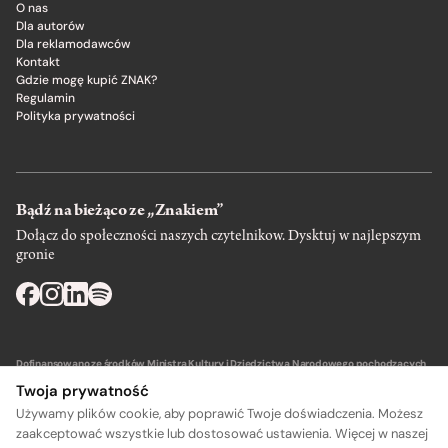
O nas
Dla autorów
Dla reklamodawców
Kontakt
Gdzie mogę kupić ZNAK?
Regulamin
Polityka prywatności
Bądź na bieżąco ze „Znakiem”
Dołącz do społeczności naszych czytelnikow. Dysktuj w najlepszym
gronie
Dofinansowano ze środków Ministra Kultury i Dziedzictwa Narodowego pochodzących
z Funduszu Promocji Kultury – państwowego funduszu celowego.
Twoja prywatność
Używamy plików cookie, aby poprawić Twoje doświadczenia. Możesz
zaakceptować wszystkie lub dostosować ustawienia. Więcej w naszej