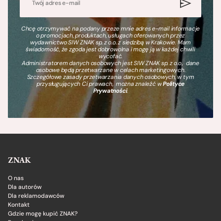
Chcę otrzymywać na podany przeze mnie adres e-mail informacje
o promocjach, produktach, usługach oferowanych przez
wydawnictwo SIW ZNAK sp. z o.o. z siedzibą w Krakowie. Mam
świadomość, że zgoda jest dobrowolna i mogę ją w każdej chwili
wycofać.
Administratorem danych osobowych jest SIW ZNAK sp. z o.o., dane
osobowe będą przetwarzane w celach marketingowych.
Szczegółowe zasady przetwarzania danych osobowych, w tym
przysługujących Ci prawach, można znaleźć w
Polityce
Prywatności
.
ZNAK
O nas
Dla autorów
Dla reklamodawców
Kontakt
Gdzie mogę kupić ZNAK?