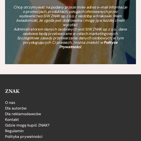
Chcę otrzymywać na podany przeze mnie adres e-mail informacje
o promocjach, produktach, usługach oferowanych przez
wydawnictwo SIW ZNAK sp. z o.o. z siedzibą w Krakowie. Mam
świadomość, że zgoda jest dobrowolna i mogę ją w każdej chwili
wycofać.
Administratorem danych osobowych jest SIW ZNAK sp. z o.o., dane
osobowe będą przetwarzane w celach marketingowych.
Szczegółowe zasady przetwarzania danych osobowych, w tym
przysługujących Ci prawach, można znaleźć w
Polityce
Prywatności
.
ZNAK
O nas
Dla autorów
Dla reklamodawców
Kontakt
Gdzie mogę kupić ZNAK?
Regulamin
Polityka prywatności