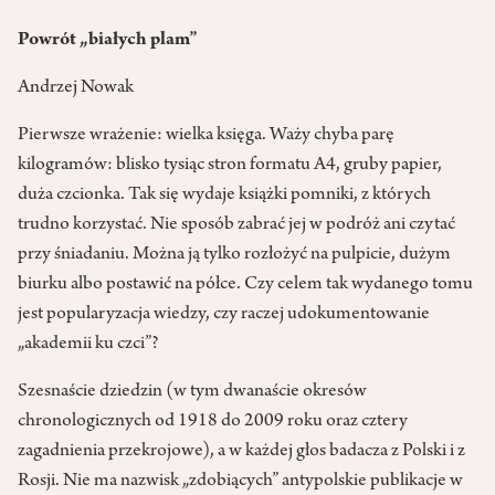
Powrót „białych plam”
Andrzej Nowak
Pierwsze wrażenie: wielka księga. Waży chyba parę
kilogramów: blisko tysiąc stron formatu A4, gruby papier,
duża czcionka. Tak się wydaje książki pomniki, z których
trudno korzystać. Nie sposób zabrać jej w podróż ani czytać
przy śniadaniu. Można ją tylko rozłożyć na pulpicie, dużym
biurku albo postawić na półce. Czy celem tak wydanego tomu
jest popularyzacja wiedzy, czy raczej udokumentowanie
„akademii ku czci”?
Szesnaście dziedzin (w tym dwanaście okresów
chronologicznych od 1918 do 2009 roku oraz cztery
zagadnienia przekrojowe), a w każdej głos badacza z Polski i z
Rosji. Nie ma nazwisk „zdobiących” antypolskie publikacje w