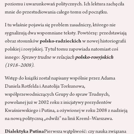
poziomu i uwarunkowań politycznych. Ich lektura zachęciła
mnie do przestudiowania całego tomu od początku.
I tu właśnie pojawia się problem zasadniczy, którego nie
sygnalizują dwa wspomniane teksty. Powtórzę: przedstawiają
obraz stosunków
polsko-radzieckich
w nowej historiografii
polskiej i rosyjskiej. Tytuł tomu zapowiada natomiast coś
innego:
Sprawy trudne w relacjach
polsko-rosyjskich
(1918–2008)
.
Wstęp do książki został napisany wspólnie przez Adama
Daniela Rotfelda i Anatolija Torkunowa,
współprzewodniczących Grupy do spraw Trudnych,
powołanej już w 2002 roku z inicjatywy prezydentów
Kwaśniewskiego i Putina, a ożywionej w roku 2008 z nadzieją
na nową polityczną „odwilż” na linii Kreml–Warszawa.
Dialektyka Putina
Pierwsza wątpliwość: czy nauka związana