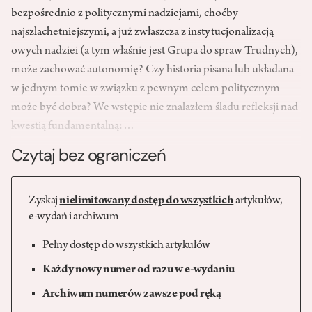
bezpośrednio z politycznymi nadziejami, choćby
najszlachetniejszymi, a już zwłaszcza z instytucjonalizacją
owych nadziei (a tym właśnie jest Grupa do spraw Trudnych),
może zachować autonomię? Czy historia pisana lub układana
w jednym tomie w związku z pewnym celem politycznym
może być dobra? We wstępie nie znalazłem śladu refleksji nad
kwestią fundamentalną:…
Czytaj bez ograniczeń
Zyskaj
nielimitowany dostęp do wszystkich
artykułów,
e-wydań i archiwum
Pełny dostęp do wszystkich artykułów
Każdy nowy numer od razu w e-wydaniu
Archiwum numerów zawsze pod ręką