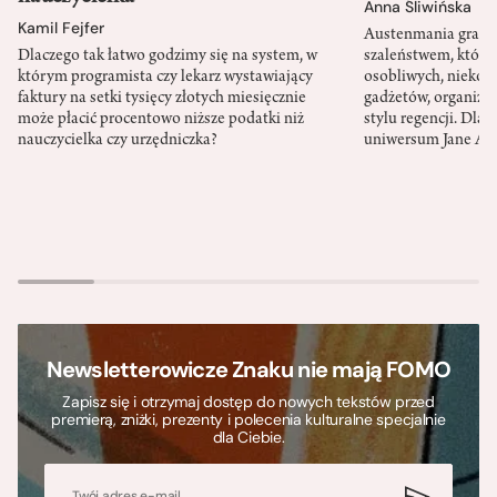
Anna Śliwińska
Kamil Fejfer
Austenmania granic
Dlaczego tak łatwo godzimy się na system, w
szaleństwem, które
którym programista czy lekarz wystawiający
osobliwych, niekon
faktury na setki tysięcy złotych miesięcznie
gadżetów, organizac
może płacić procentowo niższe podatki niż
stylu regencji. Dla
nauczycielka czy urzędniczka?
uniwersum Jane Au
Newsletterowicze Znaku nie mają FOMO
Zapisz się i otrzymaj dostęp do nowych tekstów przed
premierą, zniżki, prezenty i polecenia kulturalne specjalnie
dla Ciebie.