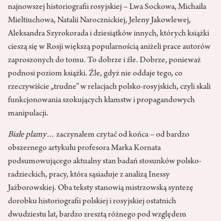
najnowszej historiografii rosyjskiej – Lwa Sockowa, Michaiła
Mieltiuchowa, Natalii Narocznickiej, Jeleny Jakowlewej,
Aleksandra Szyrokorada i dziesiątków innych, których książki
cieszą się w Rosji większą popularnością aniżeli prace autorów
zaproszonych do tomu. To dobrze i źle. Dobrze, ponieważ
podnosi poziom książki. Źle, gdyż nie oddaje tego, co
rzeczywiście „trudne” w relacjach polsko-rosyjskich, czyli skali
funkcjonowania szokujących kłamstw i propagandowych
manipulacji.
Białe plamy…
zaczynałem czytać od końca – od bardzo
obszernego artykułu profesora Marka Kornata
podsumowującego aktualny stan badań stosunków polsko-
radzieckich, pracy, która sąsiaduje z analizą Inessy
Jażborowskiej. Oba teksty stanowią mistrzowską syntezę
dorobku historiografii polskiej i rosyjskiej ostatnich
dwudziestu lat, bardzo zresztą różnego pod względem