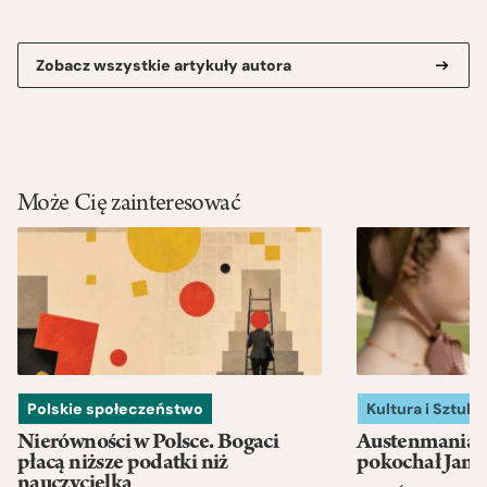
Zobacz wszystkie artykuły autora
Może Cię zainteresować
Polskie społeczeństwo
Kultura i Sztuka
Nierówności w Polsce. Bogaci
Austenmania. 
płacą niższe podatki niż
pokochał Jane
nauczycielka