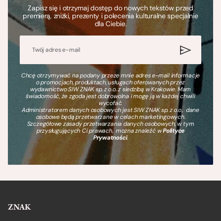
Zapisz się i otrzymaj dostęp do nowych tekstów przed
premierą, zniżki, prezenty i polecenia kulturalne specjalnie
dla Ciebie.
Chcę otrzymywać na podany przeze mnie adres e-mail informacje
o promocjach, produktach, usługach oferowanych przez
wydawnictwo SIW ZNAK sp. z o.o. z siedzibą w Krakowie. Mam
świadomość, że zgoda jest dobrowolna i mogę ją w każdej chwili
wycofać.
Administratorem danych osobowych jest SIW ZNAK sp. z o.o., dane
osobowe będą przetwarzane w celach marketingowych.
Szczegółowe zasady przetwarzania danych osobowych, w tym
przysługujących Ci prawach, można znaleźć w
Polityce
Prywatności
.
ZNAK