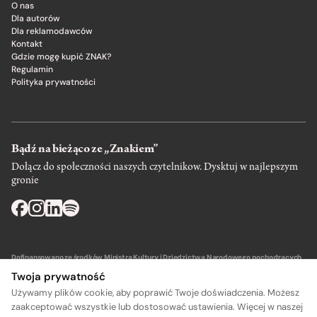
O nas
Dla autorów
Dla reklamodawców
Kontakt
Gdzie mogę kupić ZNAK?
Regulamin
Polityka prywatności
Bądź na bieżąco ze „Znakiem”
Dołącz do społeczności naszych czytelnikow. Dysktuj w najlepszym
gronie
Dofinansowano ze środków Ministra Kultury i Dziedzictwa Narodowego pochodzących
z Funduszu Promocji Kultury – państwowego funduszu celowego.
Twoja prywatność
Używamy plików cookie, aby poprawić Twoje doświadczenia. Możesz
zaakceptować wszystkie lub dostosować ustawienia. Więcej w naszej