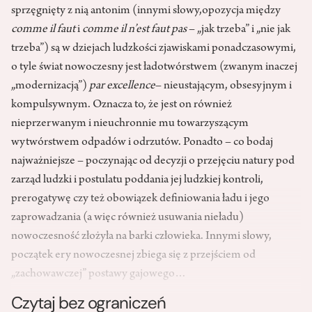
sprzęgnięty z nią antonim (innymi słowy,opozycja między
comme il faut
i
comme il n’est faut pas
– „jak trzeba” i „nie jak
trzeba”) są w dziejach ludzkości zjawiskami ponadczasowymi,
o tyle świat nowoczesny jest ładotwórstwem (zwanym inaczej
„modernizacją”)
par excellence
– nieustającym, obsesyjnym i
kompulsywnym. Oznacza to, że jest on również
nieprzerwanym i nieuchronnie mu towarzyszącym
wytwórstwem odpadów i odrzutów. Ponadto – co bodaj
najważniejsze – poczynając od decyzji o przejęciu natury pod
zarząd ludzki i postulatu poddania jej ludzkiej kontroli,
prerogatywę czy też obowiązek definiowania ładu i jego
zaprowadzania (a więc również usuwania nieładu)
nowoczesność złożyła na barki człowieka. Innymi słowy,
początek ery nowoczesnej zbiega się z przejściem od
„zachowawczej” postawy gajowego…
Czytaj bez ograniczeń