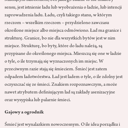
Milczącym założeniem, bez jakiego zdanie to nie miałoby
sensu, jest istnienie ładu lub wyobrażenia o ładzie, lub intencji
zaprowadzenia ładu. Ładu, czyli takiego stanu, w którym
rzeczom – wszelkim rzeczom – przydzielono zawczasu
określone miejsce albo miejsca odmówiono. Ład ma granice i
strukturę. Granice, bo nie dla wszystkich bytów jest w nim
miejsce. Strukturę, bo byty, które do ładu należą, są
przypisane do określonego miejsca. Mieszczą się one w ładzie
o tyle, o ile trzymają się wyznaczonych im miejsc. W
przeciwnym razie stają się śmieciem. Śmieć jest zatem
odpadem ładotwórstwa. Ład jest ładem o tyle, o ile zdolny jest
oczyszczać się ze śmieci. Znakiem rozpoznawczym, a może
nawet atrybutem definiującym ład są zakłady asenizacyjne
oraz wysypiska lub palarnie śmieci.
Gajowy a ogrodnik
Śmieć jest wynalazkiem nowoczesnym. O ile idea porządku i