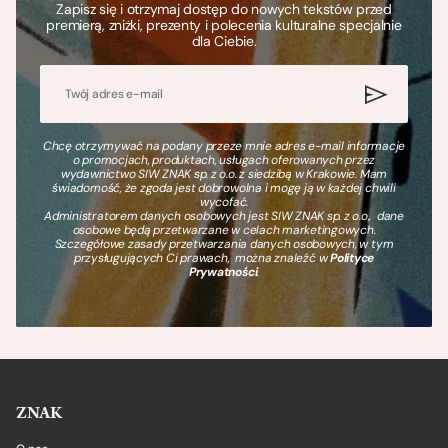
Zapisz się i otrzymaj dostęp do nowych tekstów przed
premierą, zniżki, prezenty i polecenia kulturalne specjalnie
dla Ciebie.
Chcę otrzymywać na podany przeze mnie adres e-mail informacje
o promocjach, produktach, usługach oferowanych przez
wydawnictwo SIW ZNAK sp. z o.o. z siedzibą w Krakowie. Mam
świadomość, że zgoda jest dobrowolna i mogę ją w każdej chwili
wycofać.
Administratorem danych osobowych jest SIW ZNAK sp. z o.o., dane
osobowe będą przetwarzane w celach marketingowych.
Szczegółowe zasady przetwarzania danych osobowych, w tym
przysługujących Ci prawach, można znaleźć w
Polityce
Prywatności
.
ZNAK