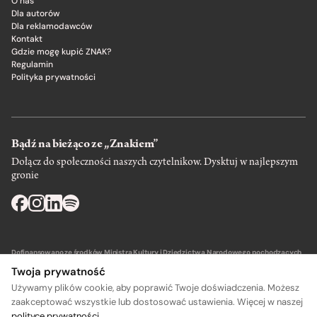
O nas
Dla autorów
Dla reklamodawców
Kontakt
Gdzie mogę kupić ZNAK?
Regulamin
Polityka prywatności
Bądź na bieżąco ze „Znakiem”
Dołącz do społeczności naszych czytelnikow. Dysktuj w najlepszym
gronie
Dofinansowano ze środków Ministra Kultury i Dziedzictwa Narodowego pochodzących
z Funduszu Promocji Kultury – państwowego funduszu celowego.
Twoja prywatność
Używamy plików cookie, aby poprawić Twoje doświadczenia. Możesz
zaakceptować wszystkie lub dostosować ustawienia. Więcej w naszej
polityce prywatności
.