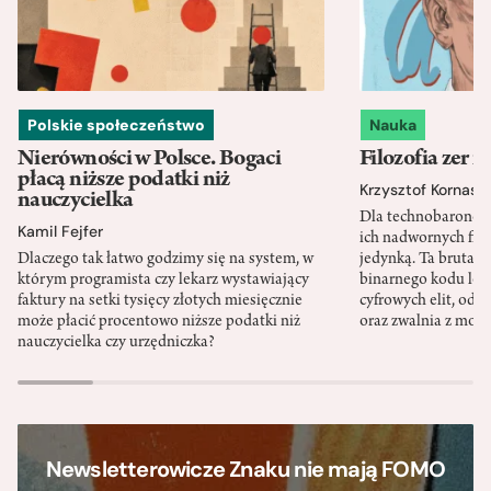
Polskie społeczeństwo
Nauka
Nierówności w Polsce. Bogaci
Filozofia zer i
płacą niższe podatki niż
Krzysztof Kornas
nauczycielka
Dla technobaronów
Kamil Fejfer
ich nadwornych filo
Dlaczego tak łatwo godzimy się na system, w
jedynką. Ta brutaln
którym programista czy lekarz wystawiający
binarnego kodu leg
faktury na setki tysięcy złotych miesięcznie
cyfrowych elit, odzi
może płacić procentowo niższe podatki niż
oraz zwalnia z mor
nauczycielka czy urzędniczka?
Newsletterowicze Znaku nie mają FOMO