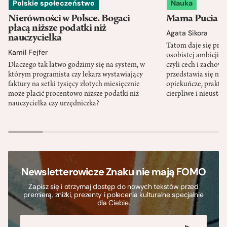
Polskie społeczeństwo
Nauka
Nierówności w Polsce. Bogaci
Mama Pucia się
płacą niższe podatki niż
Agata Sikora
nauczycielka
Tatom daje się pra
Kamil Fejfer
osobistej ambicji, 
Dlaczego tak łatwo godzimy się na system, w
czyli cech i zachow
którym programista czy lekarz wystawiający
przedstawia się nat
faktury na setki tysięcy złotych miesięcznie
opiekuńcze, praktyc
może płacić procentowo niższe podatki niż
cierpliwe i nieusta
nauczycielka czy urzędniczka?
Newsletterowicze Znaku nie mają FOMO
Zapisz się i otrzymaj dostęp do nowych tekstów przed
premierą, zniżki, prezenty i polecenia kulturalne specjalnie
dla Ciebie.