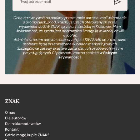
Chcę otrzymywać na podany przeze mnie adres e-mail informacje
o promocjach, produktach, usługach oferowanych przez
wydawnictwo SIW ZNAK sp. z o.o. z siedzibą w Krakowie. Mam
świadomość, że zgoda jest dobrowolna i mogę ją w każdej chwili
wycofać.
Administratorem danych osobowych jest SIW ZNAK sp. z o.o., dane
osobowe będą przetwarzane w celach marketingowych.
Szczegółowe zasady przetwarzania danych osobowych, w tym
przysługujących Ci prawach, można znaleźć w
Polityce
Prywatności
.
ZNAK
O nas
Dla autorów
Dla reklamodawców
Kontakt
Gdzie mogę kupić ZNAK?