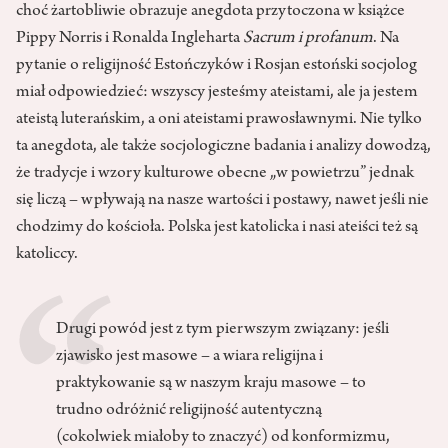
choć żartobliwie obrazuje anegdota przytoczona w książce
Pippy Norris i Ronalda Ingleharta
Sacrum i profanum
. Na
pytanie o religijność Estończyków i Rosjan estoński socjolog
miał odpowiedzieć: wszyscy jesteśmy ateistami, ale ja jestem
ateistą luterańskim, a oni ateistami prawosławnymi. Nie tylko
ta anegdota, ale także socjologiczne badania i analizy dowodzą,
że tradycje i wzory kulturowe obecne „w powietrzu” jednak
się liczą – wpływają na nasze wartości i postawy, nawet jeśli nie
chodzimy do kościoła. Polska jest katolicka i nasi ateiści też są
katoliccy.
Drugi powód jest z tym pierwszym związany: jeśli
zjawisko jest masowe – a wiara religijna i
praktykowanie są w naszym kraju masowe – to
trudno odróżnić religijność autentyczną
(cokolwiek miałoby to znaczyć) od konformizmu,