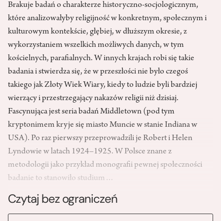
Brakuje badań o charakterze historyczno-socjologicznym,
które analizowałyby religijność w konkretnym, społecznym i
kulturowym kontekście, głębiej, w dłuższym okresie, z
wykorzystaniem wszelkich możliwych danych, w tym
kościelnych, parafialnych. W innych krajach robi się takie
badania i stwierdza się, że w przeszłości nie było czegoś
takiego jak Złoty Wiek Wiary, kiedy to ludzie byli bardziej
wierzący i przestrzegający nakazów religii niż dzisiaj.
Fascynująca jest seria badań Middletown (pod tym
kryptonimem kryje się miasto Muncie w stanie Indiana w
USA). Po raz pierwszy przeprowadzili je Robert i Helen
Lyndowie w latach 1924–1925. W Polsce znane z
metodologii jako przykład monografii pewnej społeczności
badanie to stanowiło studium…
Czytaj bez ograniczeń