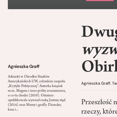
Dwug
wyz
Obir
Agnieszka Graff
Adiunkt w Ośrodku Studiów
Amerykańskich UW, członkini zespołu
Agnieszka Graff
,
Ta
„Krytyki Politycznej”. Autorka książek
m.in. Magma i inne próby zrozumienia,
o co tu chodzi (2010). Ostatnio
opublikowała wywiad-rzekę Jestem stąd
Przeszłość 
(2014) oraz Memy i graffy. Dżender,
kasa i...
rzeczy, któr