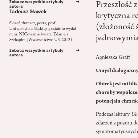
Zobacz wszystkie artykuły
Przeszłość z
autora
Tadeusz Sławek
krytyczna r
filozof, tłumacz, poeta, prof.
(złożoność 
Uniwersytetu Śląskiego, ostatnio wydał
m.in. NICowanie świata. Zdania z
jednowymia
Szekspira (Wydawnictwo UŚ, 2012)
Zobacz wszystkie artykuły
autora
Agnieszka Graff
Umysł dialogiczn
Obirek jest mi blis
choroby współczes
potencjału chrześc
Podczas lektury
Um
zdarzeń z pozoru do 
symptomatycznych