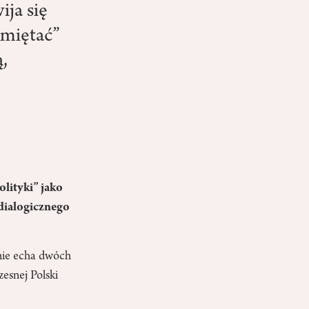
ija się
amiętać”
,
olityki” jako
dialogicznego
nie echa dwóch
zesnej Polski