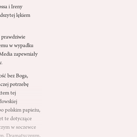
ssa i Ireny
odszytej lękiem
 prawdziwie
anemu w wypadku
. Media zapewniały
y.
ność bez Boga,
aczej potrzebę
ktem tej
dowskiej
po polskim papieżu,
wet te dotyczące
iczym w soczewce
iem. Dramatycznym,