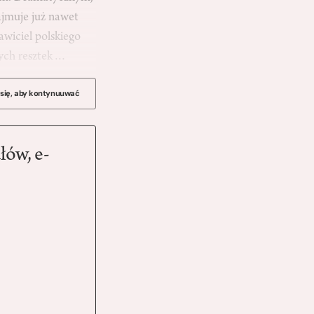
ajmuje już nawet
wiciel polskiego
snych resztek…
 się, aby kontynuuwać
łów, e-