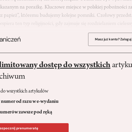
 skazanym na porażkę. Kluczowe miejsce w polskiej pobożności z
asz papież”, któremu budujemy kolejne pomniki. Czołowy przedsta
spiera ten typ religijności, gdy zajmuje się rozdzielaniem ciele
raniczeń
Masz już konto? Zaloguj
limitowany dostęp do wszystkich
artyku
rchiwum
 do wszystkich artykułów
numer od razu w e-wydaniu
umerów zawsze pod ręką
ozpocznij prenumeratę