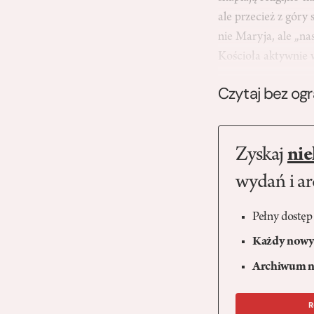
ale przecież z góry
nie Maryja, ale „n
Kościoła aktywnie w
Czytaj bez og
Zyskaj
nie
wydań i a
Pełny dostęp
Każdy nowy 
Archiwum n
R