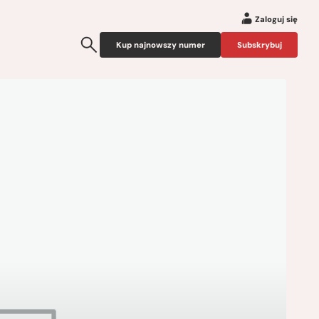
Zaloguj się
Kup najnowszy numer
Subskrybuj