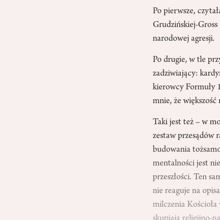
Po pierwsze, czyta
Grudzińskiej-Gross 
narodowej agresji.
Po drugie, w tle pr
zadziwiający: kard
kierowcy Formuły 1
mnie, że większość 
Taki jest też – w m
zestaw przesądów ra
budowania tożsamoś
mentalności jest n
przeszłości. Ten sa
nie reaguje na opi
milczenia Kościoł
skupiają religijno