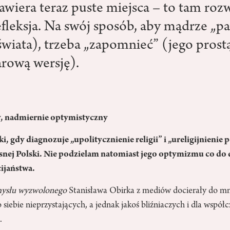
awiera teraz puste miejsca – to tam rozw
efleksja. Na swój sposób, aby mądrze „p
świata), trzeba „zapomnieć” (jego prostą
rową wersję).
y, nadmiernie optymistyczny
ki, gdy diagnozuje „upolitycznienie religii” i „ureligijnienie p
nej Polski. Nie podzielam natomiast jego optymizmu co do 
ijaństwa.
ysłu wyzwolonego
Stanisława Obirka z mediów docierały do m
siebie nieprzystających, a jednak jakoś bliźniaczych i dla współc
.