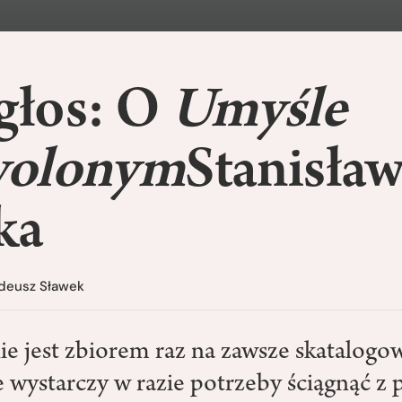
łos: O
Umyśle
wolonym
Stanisła
ka
deusz Sławek
nie jest zbiorem raz na zawsze skatalog
e wystarczy w razie potrzeby ściągnąć z p