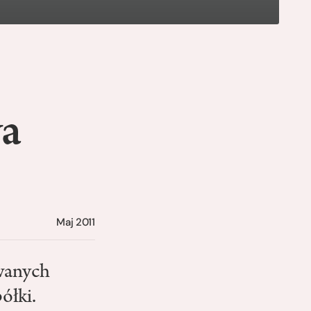
wa
Maj 2011
owanych
ółki.