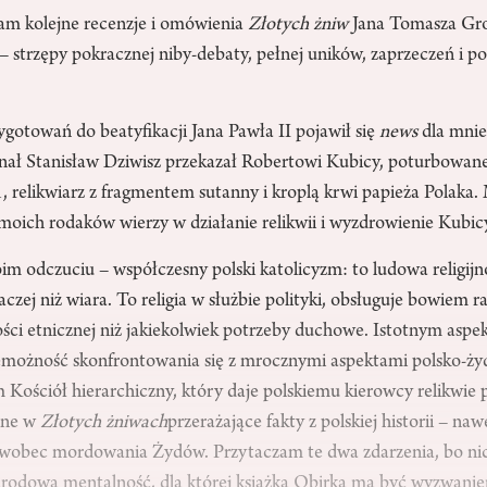
łam kolejne recenzje i omówienia
Złotych żniw
Jana Tomasza Gro
– strzępy pokracznej niby-debaty, pełnej uników, zaprzeczeń i p
zygotowań do beatyfikacji Jana Pawła II pojawił się
news
dla mnie
ynał Stanisław Dziwisz przekazał Robertowi Kubicy, poturbow
, relikwiarz z fragmentem sutanny i kroplą krwi papieża Polaka
moich rodaków wierzy w działanie relikwii i wyzdrowienie Kubic
oim odczuciu – współczesny polski katolicyzm: to ludowa religij
czej niż wiara. To religia w służbie polityki, obsługuje bowiem r
ci etnicznej niż jakiekolwiek potrzeby duchowe. Istotnym aspe
iemożność skonfrontowania się z mrocznymi aspektami polsko-ży
m Kościół hierarchiczny, który daje polskiemu kierowcy relikwie 
sane w
Złotych żniwach
przerażające fakty z polskiej historii – na
a wobec mordowania Żydów. Przytaczam te dwa zdarzenia, bo n
-narodową mentalność, dla której książka Obirka ma być wyzwan