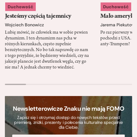
Duchowość
Duchowość
Jesteśmy częścią tajemnicy
Mało amerykań
Wojciech Bonowicz
Jarema Piekutows
Lubię mówić, że człowiek ma w sobie pewien
Po raz pierwszy w h
dynamizm. I ten dynamizm nas pcha w
pochodzi z USA. Cz
różnych kierunkach, często zupełnie
anty-Trumpem?
bezużytecznych. No bo tak naprawdę co nam
z tego przyjdzie, że będziemy wiedzieli, czy na
jakiejś planecie jest dwutlenek węgla, czy go
nie ma? A jednak chcemy to wiedzieć.
Newsletterowicze Znaku nie mają FOMO
Zapisz się i otrzymaj dostęp do nowych tekstów przed
premierą, zniżki, prezenty i polecenia kulturalne specjalnie
dla Ciebie.