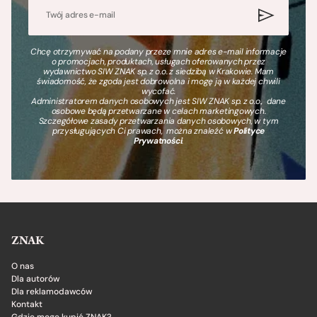
Chcę otrzymywać na podany przeze mnie adres e-mail informacje
o promocjach, produktach, usługach oferowanych przez
wydawnictwo SIW ZNAK sp. z o.o. z siedzibą w Krakowie. Mam
świadomość, że zgoda jest dobrowolna i mogę ją w każdej chwili
wycofać.
Administratorem danych osobowych jest SIW ZNAK sp. z o.o., dane
osobowe będą przetwarzane w celach marketingowych.
Szczegółowe zasady przetwarzania danych osobowych, w tym
przysługujących Ci prawach, można znaleźć w
Polityce
Prywatności
.
ZNAK
O nas
Dla autorów
Dla reklamodawców
Kontakt
Gdzie mogę kupić ZNAK?