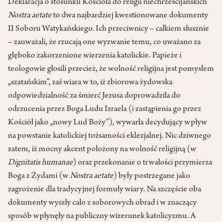
Deklaracja o stosunku Kościoła do religii niechrześcijańskich
Nostra aetate
to dwa najbardziej kwestionowane dokumenty
II Soboru Watykańskiego. Ich przeciwnicy – całkiem słusznie
– zauważali, że rzucają one wyzwanie temu, co uważano za
głęboko zakorzenione wierzenia katolickie. Papieże i
teologowie głosili przecież, że wolność religijna jest pomysłem
„szatańskim”, zaś wiara w to, iż zbiorowa żydowska
odpowiedzialność za śmierć Jezusa doprowadziła do
odrzucenia przez Boga Ludu Izraela (i zastąpienia go przez
Kościół jako „nowy Lud Boży”), wywarła decydujący wpływ
na powstanie katolickiej tożsamości eklezjalnej. Nic dziwnego
zatem, iż mocny akcent położony na wolność religijną (w
Dignitatis humanae
) oraz przekonanie o trwałości przymierza
Boga z Żydami (w
Nostra aetate
) były postrzegane jako
zagrożenie dla tradycyjnej formuły wiary. Na szczęście oba
dokumenty wyszły cało z soborowych obrad i w znaczący
sposób wpłynęły na publiczny wizerunek katolicyzmu. A