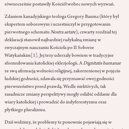
równocześnie postawiły Kościół wobec nowych wyzwań.
Zdaniem kanadyjskiego teologa Gregory Bauma (który był
ekspertem soborowym i uczestniczył w przygotowaniu
pierwotnego schematu
Nostra aetate
), czwarty rozdział tej
deklaracji stanowił najbardziej radykalną zmianę w
zwyczajnym nauczaniu Kościoła po II Soborze
Watykańskim
[1]
. Jej tezy uderzały bowiem w tradycyjne
sformułowania katolickiej eklezjologii. A
Dignitatis humanae
ze swą afirmacją wolności religijnej, zakorzenionej w pojęciu
ludzkiej godności, zdawała się przyznawać owej godności
pierwszeństwo przed prawdą. Wedle niektórych, tak
zasadnicze zmiany perspektywy mogły osłabić oddanie dla
wiary katolickiej i prowadzić do indyferentyzmu oraz
płytkiego pluralizmu.
Dziś widzimy, że problemy te ponownie pojawiają się w