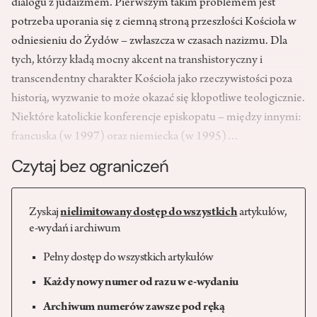
dialogu z judaizmem. Pierwszym takim problemem jest
potrzeba uporania się z ciemną stroną przeszłości Kościoła w
odniesieniu do Żydów – zwłaszcza w czasach nazizmu. Dla
tych, którzy kładą mocny akcent na transhistoryczny i
transcendentny charakter Kościoła jako rzeczywistości poza
historią, wyzwanie to może okazać się kłopotliwe teologicznie.
Niektóre katolickie konferencje episkopatu – między innymi:
francuska (w 1997) oraz niemiecka (w 1995)…
Czytaj bez ograniczeń
Zyskaj
nielimitowany dostęp do wszystkich
artykułów,
e-wydań i archiwum
Pełny dostęp do wszystkich artykułów
Każdy nowy numer od razu w e-wydaniu
Archiwum numerów zawsze pod ręką