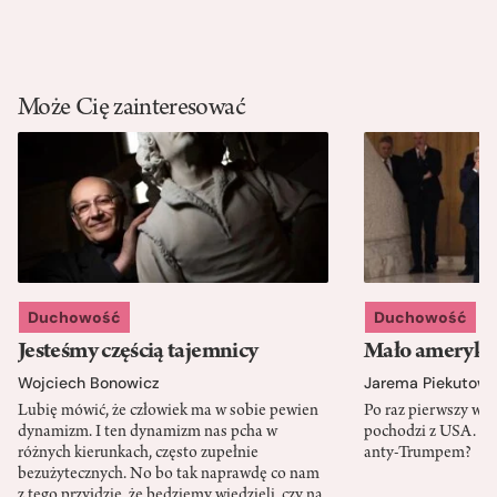
Może Cię zainteresować
Duchowość
Duchowość
Jesteśmy częścią tajemnicy
Mało amerykań
Wojciech Bonowicz
Jarema Piekutows
Lubię mówić, że człowiek ma w sobie pewien
Po raz pierwszy w h
dynamizm. I ten dynamizm nas pcha w
pochodzi z USA. Cz
różnych kierunkach, często zupełnie
anty-Trumpem?
bezużytecznych. No bo tak naprawdę co nam
z tego przyjdzie, że będziemy wiedzieli, czy na