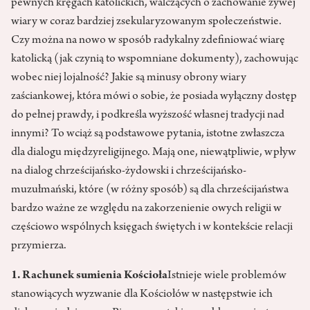
pewnych kręgach katolickich, walczących o zachowanie żywej
wiary w coraz bardziej zsekularyzowanym społeczeństwie.
Czy można na nowo w sposób radykalny zdefiniować wiarę
katolicką (jak czynią to wspomniane dokumenty), zachowując
wobec niej lojalność? Jakie są minusy obrony wiary
zaściankowej, która mówi o sobie, że posiada wyłączny dostęp
do pełnej prawdy, i podkreśla wyższość własnej tradycji nad
innymi? To wciąż są podstawowe pytania, istotne zwłaszcza
dla dialogu międzyreligijnego. Mają one, niewątpliwie, wpływ
na dialog chrześcijańsko-żydowski i chrześcijańsko-
muzułmański, które (w różny sposób) są dla chrześcijaństwa
bardzo ważne ze względu na zakorzenienie owych religii w
częściowo wspólnych księgach świętych i w kontekście relacji
przymierza.
1. Rachunek sumienia Kościoła
Istnieje wiele problemów
stanowiących wyzwanie dla Kościołów w następstwie ich