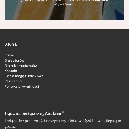
przysługujących Ci prawach, można znaleźć w
Polityce
Prywatności
.
ZNAK
O nas
Dla autorów
Dla reklamodawców
Kontakt
Gdzie mogę kupić ZNAK?
Regulamin
Polityka prywatności
Bądź na bieżąco ze „Znakiem”
Dołącz do społeczności naszych czytelnikow. Dysktuj w najlepszym
gronie