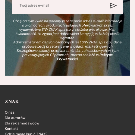
Chcę otrzymywać na podany przeze mnie adres e-mail informacje
o promocjach, produktach, usługach oferowanych przez
wydawnictwo SIW ZNAK sp. z o.o. z siedzibą w Krakowie. Mam
świadomość, że zgoda jest dobrowolna i mogę ją w każdej chwili
wycofać.
Administratorem danych osobowych jest SIW ZNAK sp. z o.o., dane
osobowe będą przetwarzane w celach marketingowych.
Szczegółowe zasady przetwarzania danych osobowych, w tym
przysługujących Ci prawach, można znaleźć w
Polityce
Prywatności
.
ZNAK
O nas
Dla autorów
Dla reklamodawców
Kontakt
Gdzie mogę kupić ZNAK?