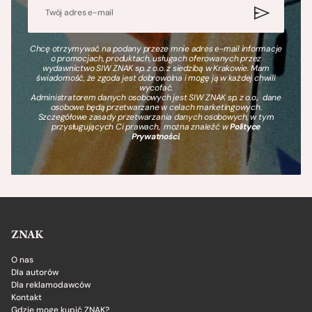
Chcę otrzymywać na podany przeze mnie adres e-mail informacje
o promocjach, produktach, usługach oferowanych przez
wydawnictwo SIW ZNAK sp. z o.o. z siedzibą w Krakowie. Mam
świadomość, że zgoda jest dobrowolna i mogę ją w każdej chwili
wycofać.
Administratorem danych osobowych jest SIW ZNAK sp. z o.o., dane
osobowe będą przetwarzane w celach marketingowych.
Szczegółowe zasady przetwarzania danych osobowych, w tym
przysługujących Ci prawach, można znaleźć w
Polityce
Prywatności
.
ZNAK
O nas
Dla autorów
Dla reklamodawców
Kontakt
Gdzie mogę kupić ZNAK?