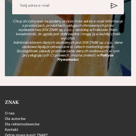
Chcę otrzymywać na podany przeze mnie adres e-mail informacje
o promocjach, produktach, usługach oferowanych przez
wydawnictwo SIW ZNAK sp. z o.o. z siedzibą w Krakowie. Mam
świadomość, że zgoda jest dobrowolna i mogę ją w każdej chwili
wycofać.
Administratorem danych osobowych jest SIW ZNAK sp. z o.o., dane
osobowe będą przetwarzane w celach marketingowych.
Szczegółowe zasady przetwarzania danych osobowych, w tym
przysługujących Ci prawach, można znaleźć w
Polityce
Prywatności
.
ZNAK
O nas
Dla autorów
Dla reklamodawców
Kontakt
Gdzie mogę kupić ZNAK?