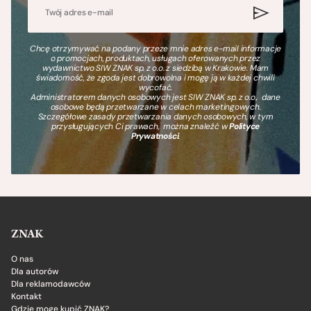
Chcę otrzymywać na podany przeze mnie adres e-mail informacje
o promocjach, produktach, usługach oferowanych przez
wydawnictwo SIW ZNAK sp. z o.o. z siedzibą w Krakowie. Mam
świadomość, że zgoda jest dobrowolna i mogę ją w każdej chwili
wycofać.
Administratorem danych osobowych jest SIW ZNAK sp. z o.o., dane
osobowe będą przetwarzane w celach marketingowych.
Szczegółowe zasady przetwarzania danych osobowych, w tym
przysługujących Ci prawach, można znaleźć w
Polityce
Prywatności
.
ZNAK
O nas
Dla autorów
Dla reklamodawców
Kontakt
Gdzie mogę kupić ZNAK?