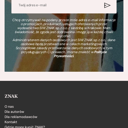
Chcę otrzymywać na podany przeze mnie adres e-mail informacje
o promocjach, produktach, usługach oferowanych przez
wydawnictwo SIW ZNAK sp. z o.o. z siedzibą w Krakowie. Mam
świadomość, że zgoda jest dobrowolna i mogę ją w każdej chwili
wycofać.
Administratorem danych osobowych jest SIW ZNAK sp. z o.o., dane
osobowe będą przetwarzane w celach marketingowych.
Szczegółowe zasady przetwarzania danych osobowych, w tym
przysługujących Ci prawach, można znaleźć w
Polityce
Prywatności
.
ZNAK
O nas
Dla autorów
Dla reklamodawców
Kontakt
Gdzie mogę kupić ZNAK?