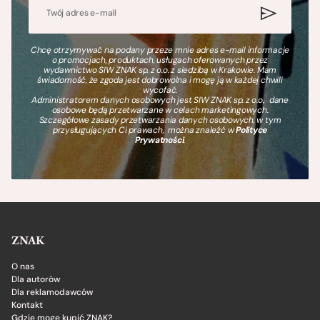
Chcę otrzymywać na podany przeze mnie adres e-mail informacje
o promocjach, produktach, usługach oferowanych przez
wydawnictwo SIW ZNAK sp. z o.o. z siedzibą w Krakowie. Mam
świadomość, że zgoda jest dobrowolna i mogę ją w każdej chwili
wycofać.
Administratorem danych osobowych jest SIW ZNAK sp. z o.o., dane
osobowe będą przetwarzane w celach marketingowych.
Szczegółowe zasady przetwarzania danych osobowych, w tym
przysługujących Ci prawach, można znaleźć w
Polityce
Prywatności
.
ZNAK
O nas
Dla autorów
Dla reklamodawców
Kontakt
Gdzie mogę kupić ZNAK?