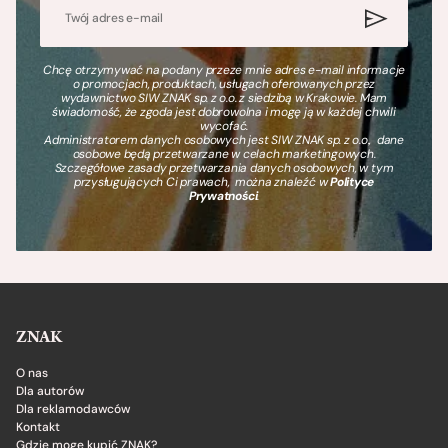
Chcę otrzymywać na podany przeze mnie adres e-mail informacje
o promocjach, produktach, usługach oferowanych przez
wydawnictwo SIW ZNAK sp. z o.o. z siedzibą w Krakowie. Mam
świadomość, że zgoda jest dobrowolna i mogę ją w każdej chwili
wycofać.
Administratorem danych osobowych jest SIW ZNAK sp. z o.o., dane
osobowe będą przetwarzane w celach marketingowych.
Szczegółowe zasady przetwarzania danych osobowych, w tym
przysługujących Ci prawach, można znaleźć w
Polityce
Prywatności
.
ZNAK
O nas
Dla autorów
Dla reklamodawców
Kontakt
Gdzie mogę kupić ZNAK?