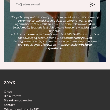
Chcę otrzymywać na podany przeze mnie adres e-mail informacje
o promocjach, produktach, usługach oferowanych przez
wydawnictwo SIW ZNAK sp. z o.o. z siedzibą w Krakowie. Mam
świadomość, że zgoda jest dobrowolna i mogę ją w każdej chwili
wycofać.
Administratorem danych osobowych jest SIW ZNAK sp. z o.o., dane
osobowe będą przetwarzane w celach marketingowych.
Szczegółowe zasady przetwarzania danych osobowych, w tym
przysługujących Ci prawach, można znaleźć w
Polityce
Prywatności
.
ZNAK
O nas
Dla autorów
Dla reklamodawców
Kontakt
Gdzie mogę kupić ZNAK?