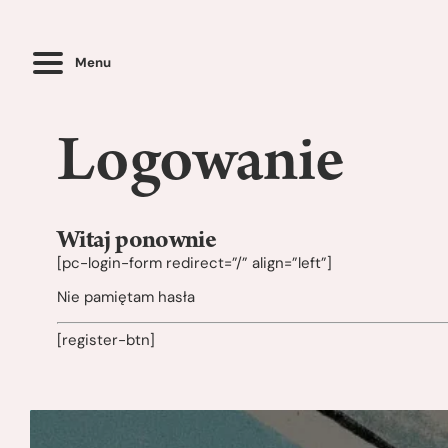
Menu
Logowanie
Witaj ponownie
[pc-login-form redirect=”/” align=”left”]
Nie pamiętam hasła
[register-btn]