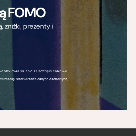
ają FOMO
zniżki, prezenty i
 SIW ZNAK sp. z o.o. z siedzibą w Krakowie.
owe zasady przetwarzania danych osobowych,