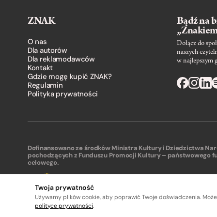
ZNAK
Bądź na b
„Znakie
O nas
Dołącz do społ
Dla autorów
naszych czytel
Dla reklamodawców
w najlepszym 
Kontakt
Gdzie mogę kupić ZNAK?
Regulamin
Polityka prywatności
Dofinansowano ze środków Ministra Kultury i Dziedzictwa N
pochodzących z Funduszu Promocji Kultury – państwowego f
celowego.
Twoja prywatność
Używamy plików cookie, aby poprawić Twoje doświadczenia. Może
polityce prywatności
.