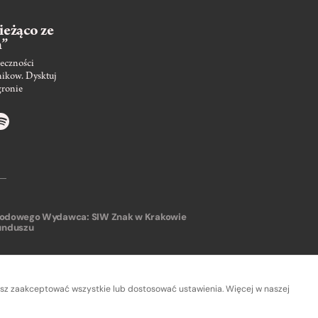
ieżąco ze
m”
eczności
nikow. Dysktuj
gronie
arodowego
Wydawca: SIW Znak w Krakowie
unduszu
sz zaakceptować wszystkie lub dostosować ustawienia. Więcej w naszej