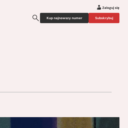
Zaloguj się
Kup najnowszy numer
Subskrybuj