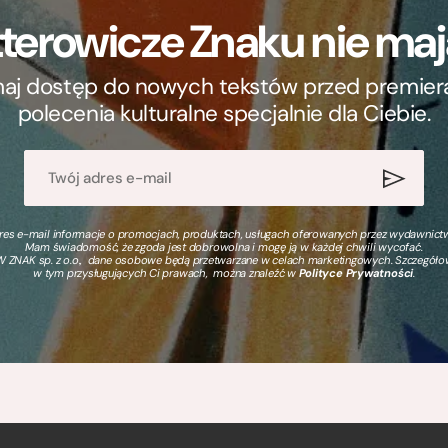
terowicze Znaku nie m
ymaj dostęp do nowych tekstów przed premierą, 
polecenia kulturalne specjalnie dla Ciebie.
s e-mail informacje o promocjach, produktach, usługach oferowanych przez wydawnictwo
Mam świadomość, że zgoda jest dobrowolna i mogę ją w każdej chwili wycofać.
 ZNAK sp. z o.o., dane osobowe będą przetwarzane w celach marketingowych. Szczegół
w tym przysługujących Ci prawach, można znaleźć w
Polityce Prywatności
.