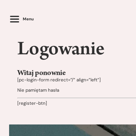
Menu
Logowanie
Witaj ponownie
[pc-login-form redirect=”/” align=”left”]
Nie pamiętam hasła
[register-btn]