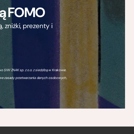
ają FOMO
zniżki, prezenty i
 SIW ZNAK sp. z o.o. z siedzibą w Krakowie.
owe zasady przetwarzania danych osobowych,