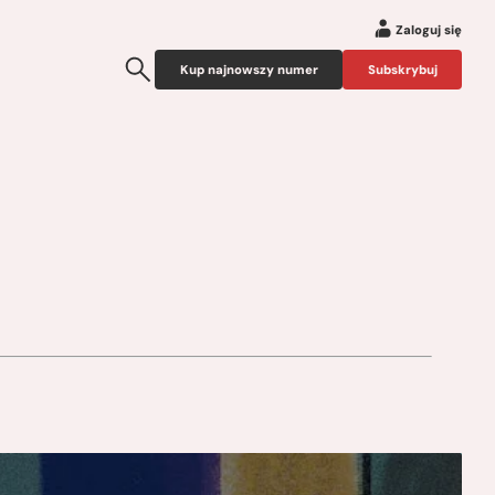
Zaloguj się
Kup najnowszy numer
Subskrybuj