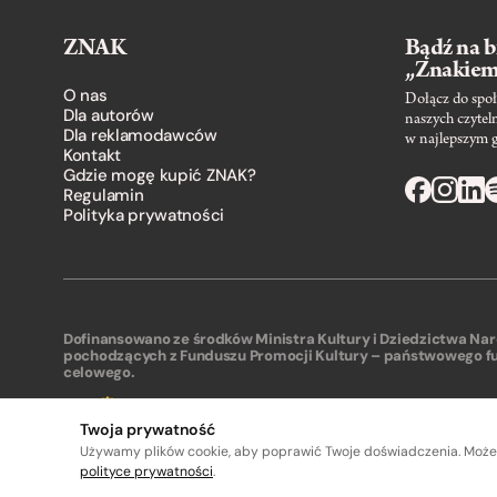
ZNAK
Bądź na b
„Znakie
O nas
Dołącz do społ
Dla autorów
naszych czytel
Dla reklamodawców
w najlepszym 
Kontakt
Gdzie mogę kupić ZNAK?
Regulamin
Polityka prywatności
Dofinansowano ze środków Ministra Kultury i Dziedzictwa N
pochodzących z Funduszu Promocji Kultury – państwowego f
celowego.
Twoja prywatność
Używamy plików cookie, aby poprawić Twoje doświadczenia. Może
polityce prywatności
.