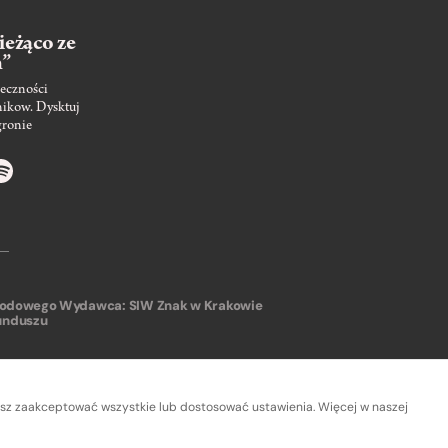
ieżąco ze
m”
eczności
nikow. Dysktuj
gronie
arodowego
Wydawca: SIW Znak w Krakowie
unduszu
sz zaakceptować wszystkie lub dostosować ustawienia. Więcej w naszej