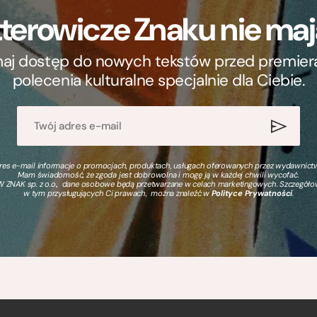
terowicze Znaku nie m
ymaj dostęp do nowych tekstów przed premierą, 
polecenia kulturalne specjalnie dla Ciebie.
s e-mail informacje o promocjach, produktach, usługach oferowanych przez wydawnictwo
Mam świadomość, że zgoda jest dobrowolna i mogę ją w każdej chwili wycofać.
 ZNAK sp. z o.o., dane osobowe będą przetwarzane w celach marketingowych. Szczegół
w tym przysługujących Ci prawach, można znaleźć w
Polityce Prywatności
.