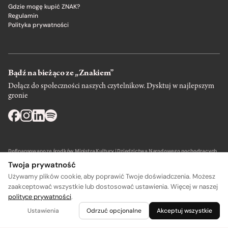
Gdzie mogę kupić ZNAK?
Regulamin
Polityka prywatności
Bądź na bieżąco ze „Znakiem”
Dołącz do społeczności naszych czytelnikow. Dysktuj w najlepszym
gronie
Dofinansowano ze środków Ministra Kultury i Dziedzictwa Narodowego pochodzących
z Funduszu Promocji Kultury – państwowego funduszu celowego.
Twoja prywatność
Używamy plików cookie, aby poprawić Twoje doświadczenia. Możesz
zaakceptować wszystkie lub dostosować ustawienia. Więcej w naszej
polityce prywatności
.
Wydawca: SIW Znak w Krakowie
Ustawienia
Odrzuć opcjonalne
Akceptuj wszystkie