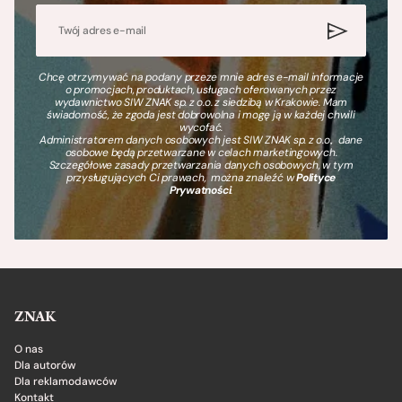
Chcę otrzymywać na podany przeze mnie adres e-mail informacje
o promocjach, produktach, usługach oferowanych przez
wydawnictwo SIW ZNAK sp. z o.o. z siedzibą w Krakowie. Mam
świadomość, że zgoda jest dobrowolna i mogę ją w każdej chwili
wycofać.
Administratorem danych osobowych jest SIW ZNAK sp. z o.o., dane
osobowe będą przetwarzane w celach marketingowych.
Szczegółowe zasady przetwarzania danych osobowych, w tym
przysługujących Ci prawach, można znaleźć w
Polityce
Prywatności
.
ZNAK
O nas
Dla autorów
Dla reklamodawców
Kontakt