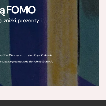
ają FOMO
zniżki, prezenty i
 SIW ZNAK sp. z o.o. z siedzibą w Krakowie.
owe zasady przetwarzania danych osobowych,