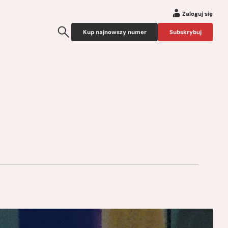
Zaloguj się
Kup najnowszy numer
Subskrybuj