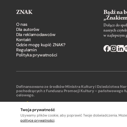
ZNAK
Bądź na b
„Znakie
O nas
Dołącz do społ
Dla autorów
naszych czytel
Dla reklamodawców
w najlepszym 
Kontakt
Gdzie mogę kupić ZNAK?
Regulamin
Polityka prywatności
Dofinansowano ze środków Ministra Kultury i Dziedzictwa N
pochodzących z Funduszu Promocji Kultury – państwowego f
celowego.
Twoja prywatność
Używamy plików cookie, aby poprawić Twoje doświadczenia. Może
polityce prywatności
.