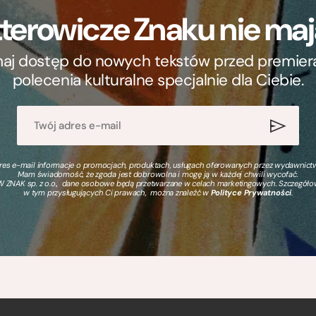
terowicze Znaku nie m
ymaj dostęp do nowych tekstów przed premierą, 
polecenia kulturalne specjalnie dla Ciebie.
s e-mail informacje o promocjach, produktach, usługach oferowanych przez wydawnictwo
Mam świadomość, że zgoda jest dobrowolna i mogę ją w każdej chwili wycofać.
 ZNAK sp. z o.o., dane osobowe będą przetwarzane w celach marketingowych. Szczegół
w tym przysługujących Ci prawach, można znaleźć w
Polityce Prywatności
.