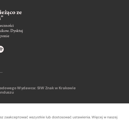
ieżąco ze
m”
eczności
nikow. Dysktuj
gronie
arodowego
Wydawca: SIW Znak w Krakowie
unduszu
sz zaakceptować wszystkie lub dostosować ustawienia. Więcej w naszej