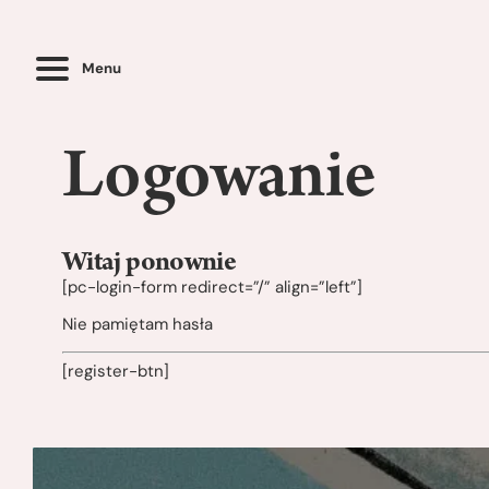
Menu
Logowanie
Witaj ponownie
[pc-login-form redirect=”/” align=”left”]
Nie pamiętam hasła
[register-btn]