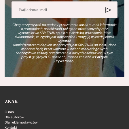
Chcę otrzymywać na podany przeze mnie adres e-mail informacje
o promocjach, produktach, usługach oferowanych przez
wydawnictwo SIW ZNAK sp. z o.o. z siedzibą w Krakowie. Mam
świadomość, że zgoda jest dobrowolna i mogę ją w każdej chwili
wycofać.
Administratorem danych osobowych jest SIW ZNAK sp. z o.o., dane
osobowe będą przetwarzane w celach marketingowych.
Szczegółowe zasady przetwarzania danych osobowych, w tym
przysługujących Ci prawach, można znaleźć w
Polityce
Prywatności
.
ZNAK
O nas
Dla autorów
Dla reklamodawców
Kontakt