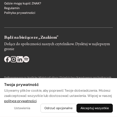
Gdzie mogę kupić ZNAK?
Regulamin
Polityka prywatności
Bądź na bieżąco ze „Znakiem”
Dołącz do społeczności naszych czytelnikow. Dysktuj w najlepszym
gronie
Dofinansowano ze środków Ministra Kultury i Dziedzictwa Narodowego pochodzących
z Funduszu Promocji Kultury – państwowego funduszu celowego.
Twoja prywatność
Używamy plików cookie, aby poprawić Twoje doświadczenia. Możesz
zaakceptować wszystkie lub dostosować ustawienia. Więcej w naszej
polityce prywatności
.
Wydawca: SIW Znak w Krakowie
Ustawienia
Odrzuć opcjonalne
Akceptuj wszystkie