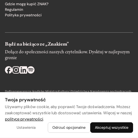
Gdzie mogę kupić ZNAK?
Regulamin
Polityka prywatności
Bądź na bieżąco ze „Znakiem”
Dołącz do społeczności naszych czytelnikow. Dysktuj w najlepszym
gronie
Dofinansowano ze środków Ministra Kultury i Dziedzictwa Narodowego pochodzących
z Funduszu Promocji Kultury – państwowego funduszu celowego.
Twoja prywatność
Używamy plików cookie, aby poprawić Twoje doświadczenia. Możesz
zaakceptować wszystkie lub dostosować ustawienia. Więcej w naszej
polityce prywatności
.
Wydawca: SIW Znak w Krakowie
Ustawienia
Odrzuć opcjonalne
Akceptuj wszystkie