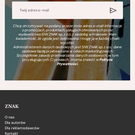
Chcę otrzymywać na podany przeze mnie adres e-mail informacje
o promocjach, produktach, usługach oferowanych przez
wydawnictwo SIW ZNAK sp. z o.o. z siedzibą w Krakowie. Mam
świadomość, że zgoda jest dobrowolna i mogę ją w każdej chwili
wycofać.
Administratorem danych osobowych jest SIW ZNAK sp. z o.o., dane
osobowe będą przetwarzane w celach marketingowych.
Szczegółowe zasady przetwarzania danych osobowych, w tym
przysługujących Ci prawach, można znaleźć w
Polityce
Prywatności
.
ZNAK
O nas
Dla autorów
Dla reklamodawców
Kontakt