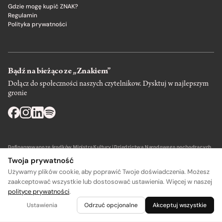
Gdzie mogę kupić ZNAK?
Regulamin
Polityka prywatności
Bądź na bieżąco ze „Znakiem”
Dołącz do społeczności naszych czytelnikow. Dysktuj w najlepszym
gronie
Dofinansowano ze środków Ministra Kultury i Dziedzictwa Narodowego pochodzących
z Funduszu Promocji Kultury – państwowego funduszu celowego.
Twoja prywatność
Używamy plików cookie, aby poprawić Twoje doświadczenia. Możesz
zaakceptować wszystkie lub dostosować ustawienia. Więcej w naszej
polityce prywatności
.
Wydawca: SIW Znak w Krakowie
Ustawienia
Odrzuć opcjonalne
Akceptuj wszystkie