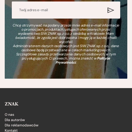
Chcę otrzymywać na podany przeze mnie adres e-mail informacje
o promocjach, produktach, usługach oferowanych przez
wydawnictwo SIW ZNAK sp. z o.o. z siedzibą w Krakowie. Mam
świadomość, że zgoda jest dobrowolna i mogę ją w każdej chwili
wycofać.
Administratorem danych osobowych jest SIW ZNAK sp. z o.o., dane
osobowe będą przetwarzane w celach marketingowych.
Szczegółowe zasady przetwarzania danych osobowych, w tym
przysługujących Ci prawach, można znaleźć w
Polityce
Prywatności
.
ZNAK
O nas
Dla autorów
Dla reklamodawców
Kontakt