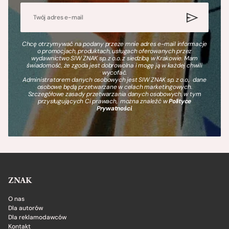
Chcę otrzymywać na podany przeze mnie adres e-mail informacje
o promocjach, produktach, usługach oferowanych przez
wydawnictwo SIW ZNAK sp. z o.o. z siedzibą w Krakowie. Mam
świadomość, że zgoda jest dobrowolna i mogę ją w każdej chwili
wycofać.
Administratorem danych osobowych jest SIW ZNAK sp. z o.o., dane
osobowe będą przetwarzane w celach marketingowych.
Szczegółowe zasady przetwarzania danych osobowych, w tym
przysługujących Ci prawach, można znaleźć w
Polityce
Prywatności
.
ZNAK
O nas
Dla autorów
Dla reklamodawców
Kontakt