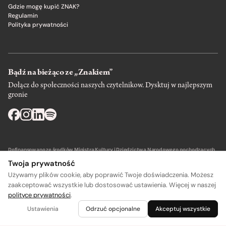
Gdzie mogę kupić ZNAK?
Regulamin
Polityka prywatności
Bądź na bieżąco ze „Znakiem”
Dołącz do społeczności naszych czytelnikow. Dysktuj w najlepszym
gronie
Dofinansowano ze środków Ministra Kultury i Dziedzictwa Narodowego pochodzących
z Funduszu Promocji Kultury – państwowego funduszu celowego.
Twoja prywatność
Używamy plików cookie, aby poprawić Twoje doświadczenia. Możesz
zaakceptować wszystkie lub dostosować ustawienia. Więcej w naszej
polityce prywatności
.
Wydawca: SIW Znak w Krakowie
Ustawienia
Odrzuć opcjonalne
Akceptuj wszystkie