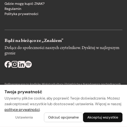
Gdzie mogę kupić ZNAK?
Regulamin
Polityka prywatności
Bądź na bieżąco ze „Znakiem”
Dołącz do społeczności naszych czytelnikow. Dysktuj w najlepszym
gronie
Dofinansowano ze środków Ministra Kultury i Dziedzictwa Narodowego pochodzących
z Funduszu Promocji Kultury – państwowego funduszu celowego.
Twoja prywatność
Używamy plików cookie, aby poprawić Twoje doświadczenia. Możesz
zaakceptować wszystkie lub dostosować ustawienia. Więcej w naszej
polityce prywatności
.
Wydawca: SIW Znak w Krakowie
Ustawienia
Odrzuć opcjonalne
Akceptuj wszystkie