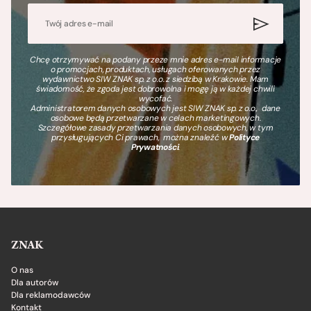
Chcę otrzymywać na podany przeze mnie adres e-mail informacje
o promocjach, produktach, usługach oferowanych przez
wydawnictwo SIW ZNAK sp. z o.o. z siedzibą w Krakowie. Mam
świadomość, że zgoda jest dobrowolna i mogę ją w każdej chwili
wycofać.
Administratorem danych osobowych jest SIW ZNAK sp. z o.o., dane
osobowe będą przetwarzane w celach marketingowych.
Szczegółowe zasady przetwarzania danych osobowych, w tym
przysługujących Ci prawach, można znaleźć w
Polityce
Prywatności
.
ZNAK
O nas
Dla autorów
Dla reklamodawców
Kontakt