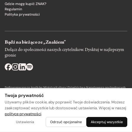
Gdzie mogę kupić ZNAK?
Regulamin
Polityka prywatności
Bądź na bieżąco ze „Znakiem”
Dołącz do społeczności naszych czytelnikow. Dysktuj w najlepszym
gronie
Dofinansowano ze środków Ministra Kultury i Dziedzictwa Narodowego pochodzących
z Funduszu Promocji Kultury – państwowego funduszu celowego.
Twoja prywatność
Używamy plików cookie, aby poprawić Twoje doświadczenia. Możesz
zaakceptować wszystkie lub dostosować ustawienia. Więcej w naszej
polityce prywatności
.
Wydawca: SIW Znak w Krakowie
Ustawienia
Odrzuć opcjonalne
Akceptuj wszystkie