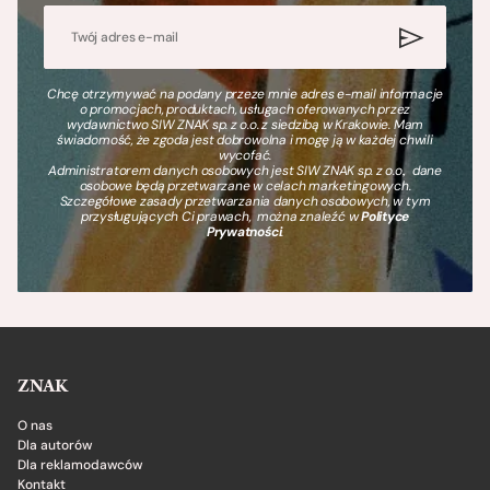
Chcę otrzymywać na podany przeze mnie adres e-mail informacje
o promocjach, produktach, usługach oferowanych przez
wydawnictwo SIW ZNAK sp. z o.o. z siedzibą w Krakowie. Mam
świadomość, że zgoda jest dobrowolna i mogę ją w każdej chwili
wycofać.
Administratorem danych osobowych jest SIW ZNAK sp. z o.o., dane
osobowe będą przetwarzane w celach marketingowych.
Szczegółowe zasady przetwarzania danych osobowych, w tym
przysługujących Ci prawach, można znaleźć w
Polityce
Prywatności
.
ZNAK
O nas
Dla autorów
Dla reklamodawców
Kontakt