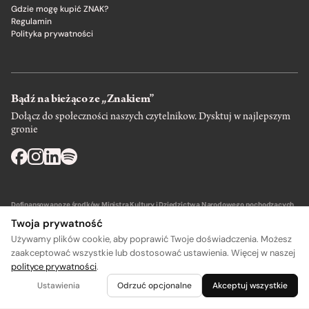
Gdzie mogę kupić ZNAK?
Regulamin
Polityka prywatności
Bądź na bieżąco ze „Znakiem”
Dołącz do społeczności naszych czytelnikow. Dysktuj w najlepszym
gronie
Dofinansowano ze środków Ministra Kultury i Dziedzictwa Narodowego pochodzących
z Funduszu Promocji Kultury – państwowego funduszu celowego.
Twoja prywatność
Używamy plików cookie, aby poprawić Twoje doświadczenia. Możesz
zaakceptować wszystkie lub dostosować ustawienia. Więcej w naszej
polityce prywatności
.
Wydawca: SIW Znak w Krakowie
Ustawienia
Odrzuć opcjonalne
Akceptuj wszystkie