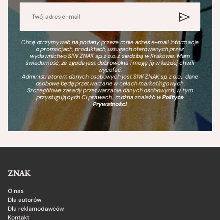
Chcę otrzymywać na podany przeze mnie adres e-mail informacje
o promocjach, produktach, usługach oferowanych przez
wydawnictwo SIW ZNAK sp. z o.o. z siedzibą w Krakowie. Mam
świadomość, że zgoda jest dobrowolna i mogę ją w każdej chwili
wycofać.
Administratorem danych osobowych jest SIW ZNAK sp. z o.o., dane
osobowe będą przetwarzane w celach marketingowych.
Szczegółowe zasady przetwarzania danych osobowych, w tym
przysługujących Ci prawach, można znaleźć w
Polityce
Prywatności
.
ZNAK
O nas
Dla autorów
Dla reklamodawców
Kontakt