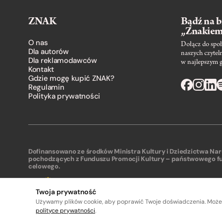
ZNAK
Bądź na b
„Znakie
O nas
Dołącz do społ
Dla autorów
naszych czytel
Dla reklamodawców
w najlepszym 
Kontakt
Gdzie mogę kupić ZNAK?
Regulamin
Polityka prywatności
Dofinansowano ze środków Ministra Kultury i Dziedzictwa N
pochodzących z Funduszu Promocji Kultury – państwowego f
celowego.
Twoja prywatność
Używamy plików cookie, aby poprawić Twoje doświadczenia. Może
polityce prywatności
.