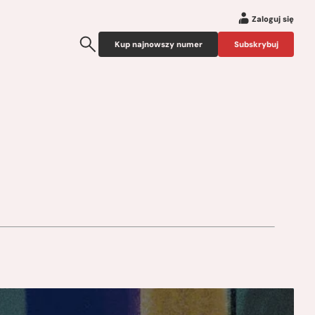
Zaloguj się
Kup najnowszy numer
Subskrybuj