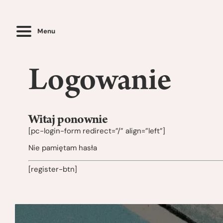
Menu
Logowanie
Witaj ponownie
[pc-login-form redirect=”/” align=”left”]
Nie pamiętam hasła
[register-btn]