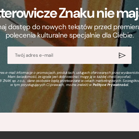
terowicze Znaku nie m
ymaj dostęp do nowych tekstów przed premierą, 
polecenia kulturalne specjalnie dla Ciebie.
s e-mail informacje o promocjach, produktach, usługach oferowanych przez wydawnictwo
Mam świadomość, że zgoda jest dobrowolna i mogę ją w każdej chwili wycofać.
 ZNAK sp. z o.o., dane osobowe będą przetwarzane w celach marketingowych. Szczegół
w tym przysługujących Ci prawach, można znaleźć w
Polityce Prywatności
.