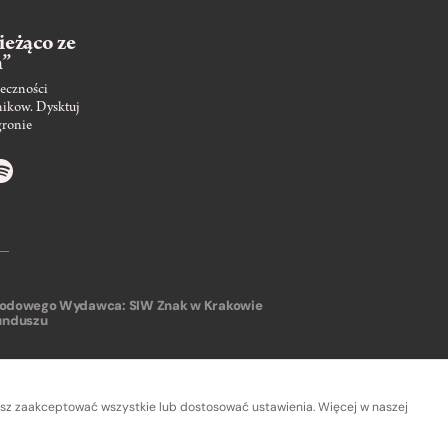
ieżąco ze
m”
eczności
nikow. Dysktuj
gronie
arodowego
Wydawca: SIW Znak w Krakowie
unduszu
sz zaakceptować wszystkie lub dostosować ustawienia. Więcej w naszej