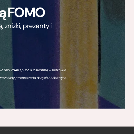
ają FOMO
zniżki, prezenty i
 SIW ZNAK sp. z o.o. z siedzibą w Krakowie.
owe zasady przetwarzania danych osobowych,