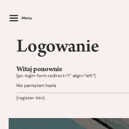
Menu
Logowanie
Witaj ponownie
[pc-login-form redirect=”/” align=”left”]
Nie pamiętam hasła
[register-btn]