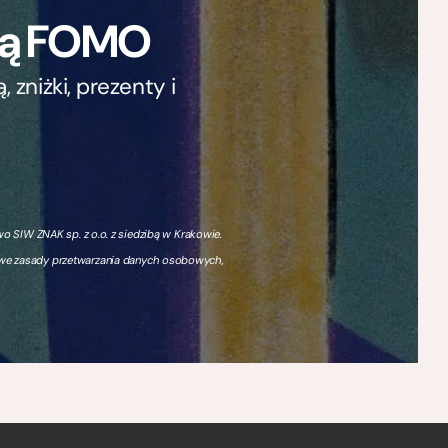
ają FOMO
zniżki, prezenty i
 SIW ZNAK sp. z o.o. z siedzibą w Krakowie.
owe zasady przetwarzania danych osobowych,