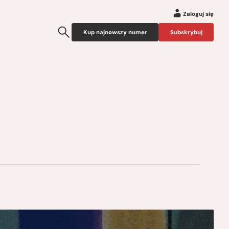
Zaloguj się
Kup najnowszy numer
Subskrybuj