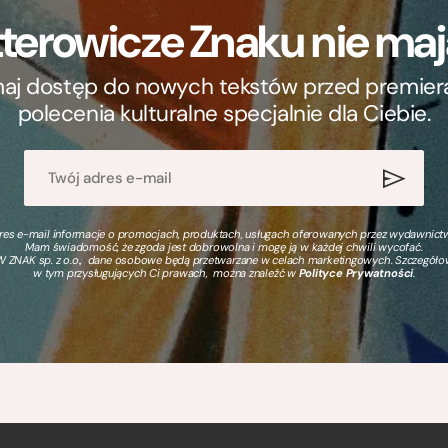
terowicze Znaku nie m
ymaj dostęp do nowych tekstów przed premierą, 
polecenia kulturalne specjalnie dla Ciebie.
s e-mail informacje o promocjach, produktach, usługach oferowanych przez wydawnictwo
Mam świadomość, że zgoda jest dobrowolna i mogę ją w każdej chwili wycofać.
 ZNAK sp. z o.o., dane osobowe będą przetwarzane w celach marketingowych. Szczegół
w tym przysługujących Ci prawach, można znaleźć w
Polityce Prywatności
.