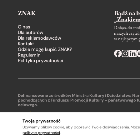
ZNAK
Bądź na b
„Znakie
O nas
Dołącz do społ
Dla autorów
naszych czytel
Dla reklamodawców
w najlepszym 
Kontakt
Gdzie mogę kupić ZNAK?
Regulamin
Polityka prywatności
Dofinansowano ze środków Ministra Kultury i Dziedzictwa N
pochodzących z Funduszu Promocji Kultury – państwowego f
celowego.
Twoja prywatność
Używamy plików cookie, aby poprawić Twoje doświadczenia. Może
polityce prywatności
.