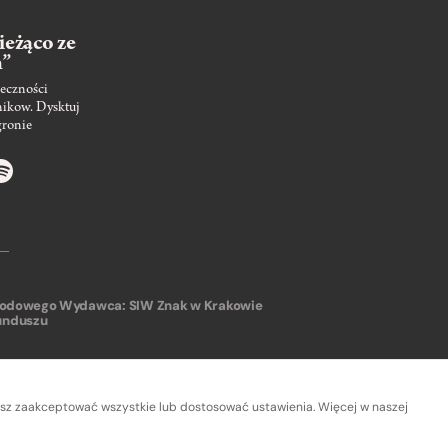
ieżąco ze
m”
eczności
nikow. Dysktuj
gronie
arodowego
Wydawca: SIW Znak w Krakowie
unduszu
sz zaakceptować wszystkie lub dostosować ustawienia. Więcej w naszej