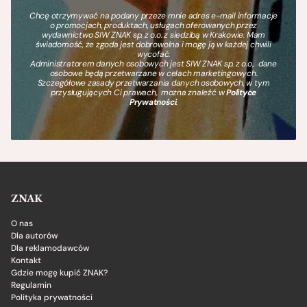
Chcę otrzymywać na podany przeze mnie adres e-mail informacje
o promocjach, produktach, usługach oferowanych przez
wydawnictwo SIW ZNAK sp. z o.o. z siedzibą w Krakowie. Mam
świadomość, że zgoda jest dobrowolna i mogę ją w każdej chwili
wycofać.
Administratorem danych osobowych jest SIW ZNAK sp. z o.o., dane
osobowe będą przetwarzane w celach marketingowych.
Szczegółowe zasady przetwarzania danych osobowych, w tym
przysługujących Ci prawach, można znaleźć w
Polityce
Prywatności
.
ZNAK
O nas
Dla autorów
Dla reklamodawców
Kontakt
Gdzie mogę kupić ZNAK?
Regulamin
Polityka prywatności